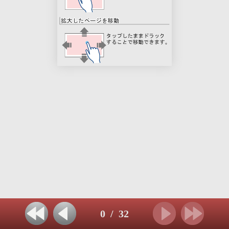
0
/
32