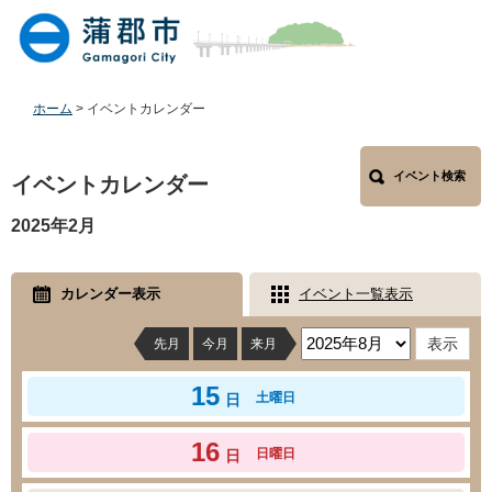
ペ
メ
ー
ニ
ジ
ュ
の
ー
先
を
ホーム
>
イベントカレンダー
頭
飛
で
ば
本
す
し
イベント検索
文
イベントカレンダー
。
て
本
2025年2月
文
へ
カレンダー表示
イベント一覧表示
先月
今月
来月
15
土曜日
日
16
日曜日
日