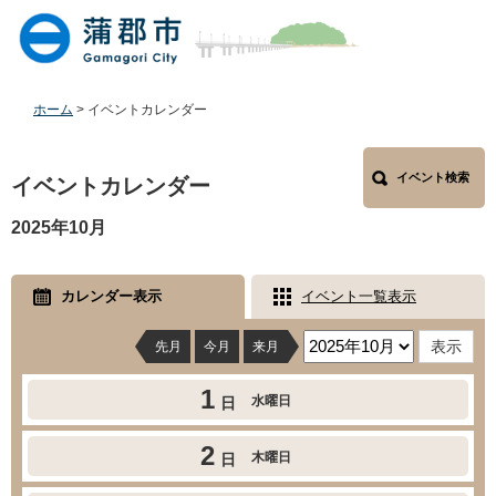
ペ
メ
ー
ニ
ジ
ュ
の
ー
先
を
ホーム
>
イベントカレンダー
頭
飛
で
ば
本
す
し
イベント検索
文
イベントカレンダー
。
て
本
2025年10月
文
へ
カレンダー表示
イベント一覧表示
先月
今月
来月
1
水曜日
日
2
木曜日
日