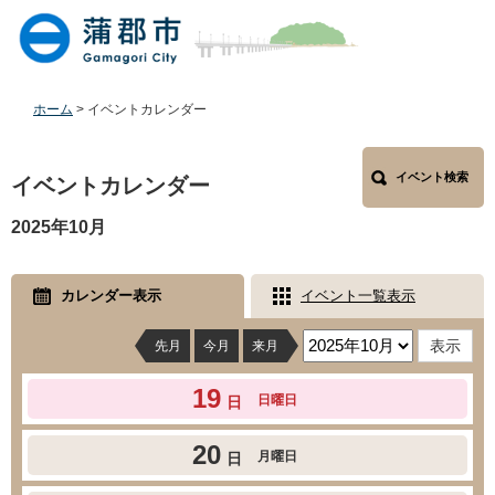
ペ
メ
ー
ニ
ジ
ュ
の
ー
先
を
ホーム
>
イベントカレンダー
頭
飛
で
ば
本
す
し
イベント検索
文
イベントカレンダー
。
て
本
2025年10月
文
へ
カレンダー表示
イベント一覧表示
先月
今月
来月
19
日曜日
日
20
月曜日
日