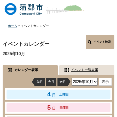
ペ
メ
ー
ニ
ジ
ュ
の
ー
先
を
ホーム
>
イベントカレンダー
頭
飛
で
ば
本
す
し
イベント検索
文
イベントカレンダー
。
て
本
2025年10月
文
へ
カレンダー表示
イベント一覧表示
先月
今月
来月
4
土曜日
日
5
日曜日
日