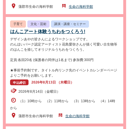
蒲郡市生命の海科学館
生命の海科学館
子育て
文化・芸術
講演・講座・セミナー
はんこアート体験うちわをつくろう!
デザインあやの皆さんによるワークショップです。
のんほいパーク認定アーティスト花島愛弥さんが描く可愛い古生物等
のはんこを捺してオリジナルうちわをつくろう。
定員:各回20名 (保護者の同伴は1名まで) 参加費:300円
★事前予約制です。タイトル内リンク先のイベントカレンダーページ
よりご予約をお願いします。
2026年8月13日 （木曜日）
申込締切
2026年8月14日（金曜日）
（1）10時から （2）11時から （3）13時から （4）14時
から
蒲郡市生命の海科学館
生命の海科学館