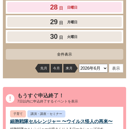
28
日曜日
日
29
月曜日
日
30
火曜日
日
全件表示
先月
今月
来月
もうすぐ申込終了！
7日以内に申込終了するイベントを表示
子育て
講演・講座・セミナー
細胞戦隊セルレンジャー 〜ウイルス怪人の再来〜