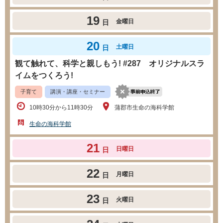
19
金曜日
日
20
土曜日
日
観て触れて、科学と親しもう! #287 オリジナルスラ
イムをつくろう!
子育て
講演・講座・セミナー
10時30分から11時30分
蒲郡市生命の海科学館
生命の海科学館
21
日曜日
日
22
月曜日
日
23
火曜日
日