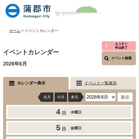
ペ
メ
ー
ニ
ジ
ュ
の
ー
先
を
ホーム
>
イベントカレンダー
頭
飛
で
ば
本
もうすぐ
申込終了
す
し
文
イベントカレンダー
。
て
イベント検索
本
2026年6月
文
へ
カレンダー表示
イベント一覧表示
先月
今月
来月
4
木曜日
日
5
金曜日
日