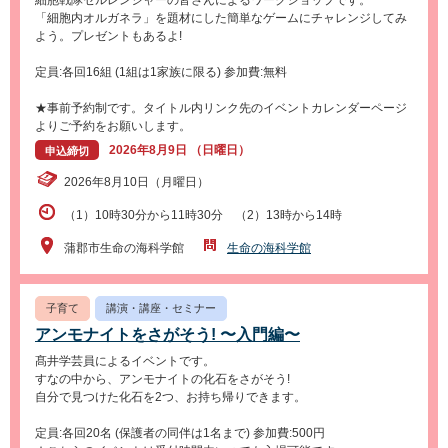
細胞戦隊セルレンジャーの皆さんによるワークショップです。
「細胞内オルガネラ」を題材にした簡単なゲームにチャレンジしてみ
よう。プレゼントもあるよ!
定員:各回16組 (1組は1家族に限る) 参加費:無料
★事前予約制です。タイトル内リンク先のイベントカレンダーページ
よりご予約をお願いします。
2026年8月9日 （日曜日）
申込締切
2026年8月10日（月曜日）
（1）10時30分から11時30分 （2）13時から14時
蒲郡市生命の海科学館
生命の海科学館
子育て
講演・講座・セミナー
アンモナイトをさがそう! 〜入門編〜
髙井学芸員によるイベントです。
すなの中から、アンモナイトの化石をさがそう!
自分で見つけた化石を2つ、お持ち帰りできます。
定員:各回20名 (保護者の同伴は1名まで) 参加費:500円