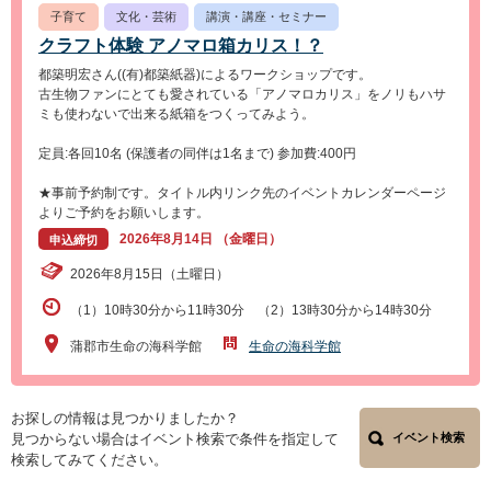
子育て
文化・芸術
講演・講座・セミナー
クラフト体験 アノマロ箱カリス！？
都築明宏さん((有)都築紙器)によるワークショップです。
古生物ファンにとても愛されている「アノマロカリス」をノリもハサ
ミも使わないで出来る紙箱をつくってみよう。
定員:各回10名 (保護者の同伴は1名まで) 参加費:400円
★事前予約制です。タイトル内リンク先のイベントカレンダーページ
よりご予約をお願いします。
2026年8月14日 （金曜日）
申込締切
2026年8月15日（土曜日）
（1）10時30分から11時30分 （2）13時30分から14時30分
蒲郡市生命の海科学館
生命の海科学館
お探しの情報は見つかりましたか？
見つからない場合はイベント検索で条件を指定して
イベント検索
検索してみてください。