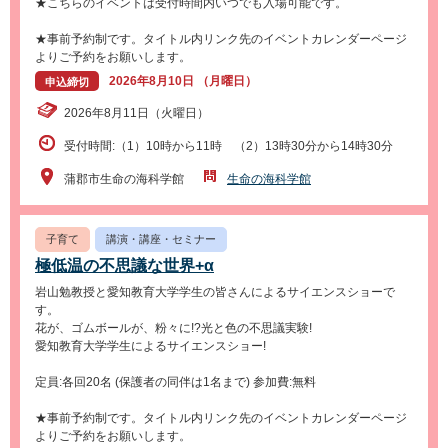
★こちらのイベントは受付時間内いつでも入場可能です。
★事前予約制です。タイトル内リンク先のイベントカレンダーページ
よりご予約をお願いします。
2026年8月10日 （月曜日）
申込締切
2026年8月11日（火曜日）
受付時間:（1）10時から11時 （2）13時30分から14時30分
蒲郡市生命の海科学館
生命の海科学館
子育て
講演・講座・セミナー
極低温の不思議な世界+α
岩山勉教授と愛知教育大学学生の皆さんによるサイエンスショーで
す。
花が、ゴムボールが、粉々に!?光と色の不思議実験!
愛知教育大学学生によるサイエンスショー!
定員:各回20名 (保護者の同伴は1名まで) 参加費:無料
★事前予約制です。タイトル内リンク先のイベントカレンダーページ
よりご予約をお願いします。