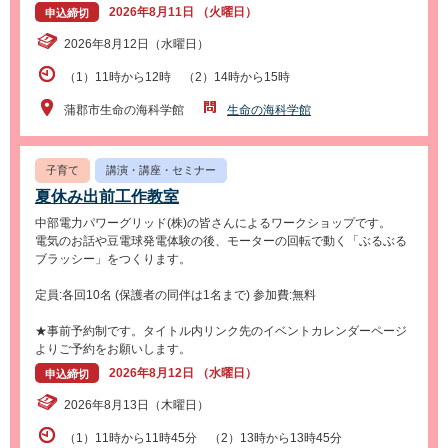
2026年8月11日 （火曜日）
申込締切
2026年8月12日（水曜日）
（1）11時から12時 （2）14時から15時
蒲郡市生命の海科学館
生命の海科学館
子育て
講演・講座・セミナー
夏休み出前工作教室
中部電力パワーグリッド(株)の皆さんによるワークショップです。
電気のお話や豆電球発電体験の後、モーターの回転で動く「ぶるぶる
ブラッシー」をつくります。
定員:各回10名 (保護者の同伴は1名まで) 参加費:無料
★事前予約制です。タイトル内リンク先のイベントカレンダーページ
よりご予約をお願いします。
2026年8月12日 （水曜日）
申込締切
2026年8月13日（木曜日）
（1）11時から11時45分 （2）13時から13時45分