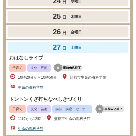
24
水曜日
日
25
木曜日
日
26
金曜日
日
27
土曜日
日
おはなしライブ
子育て
文化・芸術
10時20分から10時50分
蒲郡市生命の海科学館
生命の海科学館
トントンくぎ打ちなべしきづくり
子育て
文化・芸術
講演・講座・セミナー
11時から12時
蒲郡市生命の海科学館
生命の海科学館