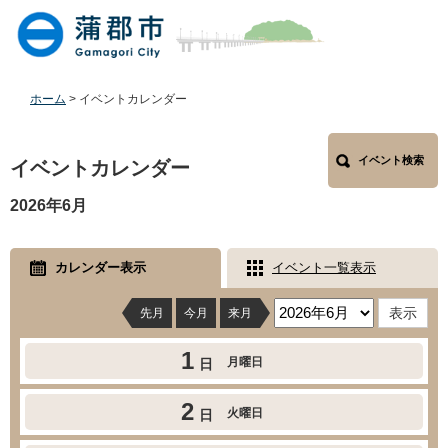
ペ
メ
ー
ニ
ジ
ュ
の
ー
先
を
ホーム
>
イベントカレンダー
頭
飛
で
ば
本
す
し
イベント検索
文
イベントカレンダー
。
て
本
2026年6月
文
へ
カレンダー表示
イベント一覧表示
先月
今月
来月
1
月曜日
日
2
火曜日
日