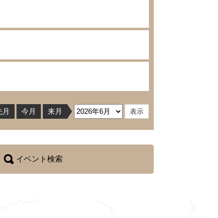
先月
今月
来月
イベント検索