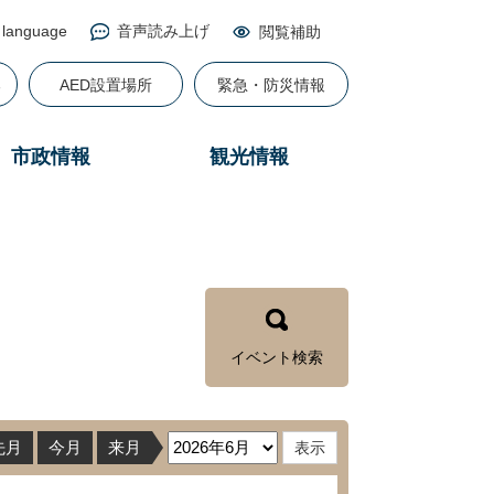
 language
音声読み上げ
閲覧補助
る
AED設置場所
緊急・防災情報
市政情報
観光情報
イベント検索
先月
今月
来月