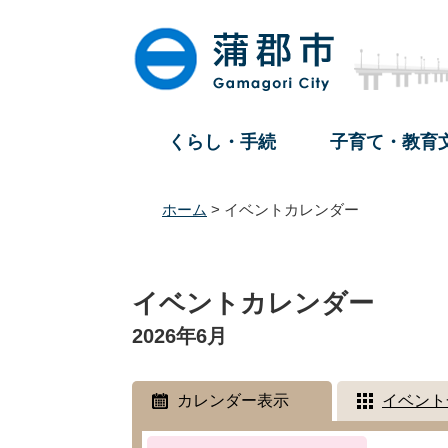
ペ
メ
ー
ニ
ジ
ュ
の
ー
先
を
頭
飛
くらし・手続
子育て・教育
で
ば
す
し
。
て
ホーム
>
イベントカレンダー
本
文
本
へ
文
イベントカレンダー
2026年6月
カレンダー表示
イベント