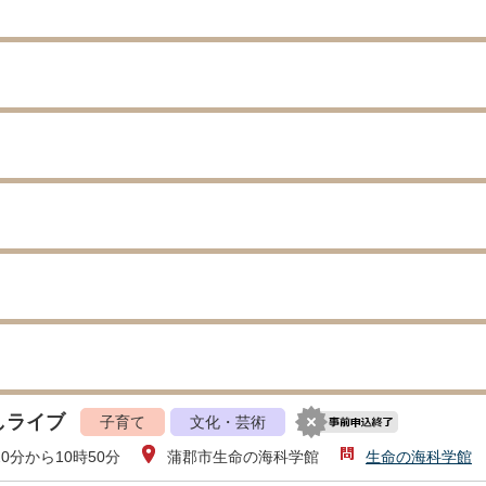
しライブ
子育て
文化・芸術
20分から10時50分
蒲郡市生命の海科学館
生命の海科学館