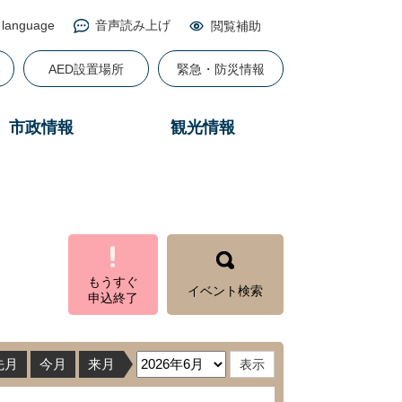
 language
音声読み上げ
閲覧補助
る
AED設置場所
緊急・防災情報
市政情報
観光情報
もうすぐ
イベント検索
申込終了
先月
今月
来月