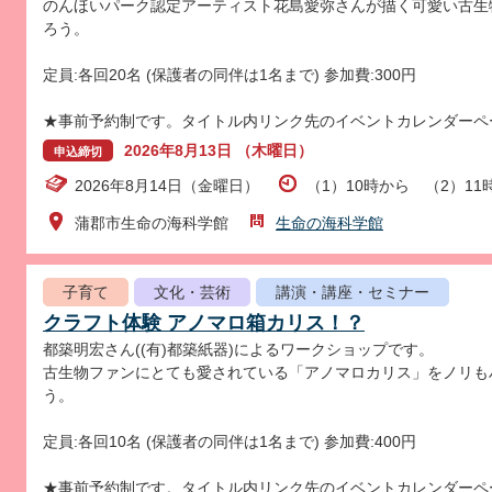
のんほいパーク認定アーティスト花島愛弥さんが描く可愛い古生
ろう。
定員:各回20名 (保護者の同伴は1名まで) 参加費:300円
★事前予約制です。タイトル内リンク先のイベントカレンダーペ
2026年8月13日 （木曜日）
申込締切
2026年8月14日（金曜日）
（1）10時から （2）11
蒲郡市生命の海科学館
生命の海科学館
子育て
文化・芸術
講演・講座・セミナー
クラフト体験 アノマロ箱カリス！？
都築明宏さん((有)都築紙器)によるワークショップです。
古生物ファンにとても愛されている「アノマロカリス」をノリも
う。
定員:各回10名 (保護者の同伴は1名まで) 参加費:400円
★事前予約制です。タイトル内リンク先のイベントカレンダーペ