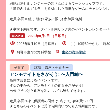
細胞戦隊セルレンジャーの皆さんによるワークショップです。
「細胞内オルガネラ」を題材にした簡単なゲームにチャレンジし
定員:各回16組 (1組は1家族に限る) 参加費:無料
★事前予約制です。タイトル内リンク先のイベントカレンダーペ
2026年8月9日 （日曜日）
申込締切
2026年8月10日（月曜日）
（1）10時30分から11時3
蒲郡市生命の海科学館
生命の海科学館
子育て
講演・講座・セミナー
アンモナイトをさがそう! 〜入門編〜
髙井学芸員によるイベントです。
すなの中から、アンモナイトの化石をさがそう!
自分で見つけた化石を2つ、お持ち帰りできます。
定員:各回20名 (保護者の同伴は1名まで) 参加費:500円
★こちらのイベントは受付時間内いつでも入場可能です。