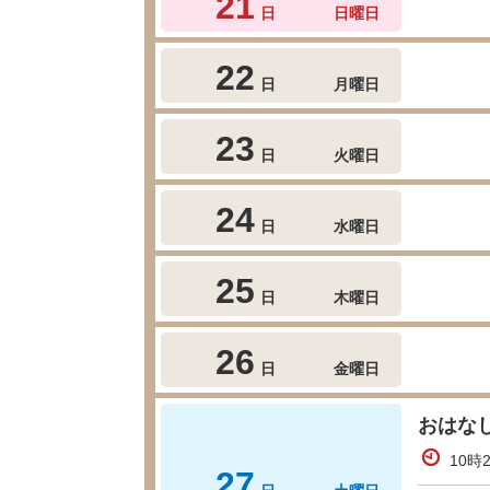
21
日
日曜日
22
日
月曜日
23
日
火曜日
24
日
水曜日
25
日
木曜日
26
日
金曜日
おはな
10時
27