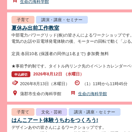
生命の海科学館
子育て
講演・講座・セミナー
夏休み出前工作教室
中部電力パワーグリッド(株)の皆さんによるワークショップです
電気のお話や豆電球発電体験の後、モーターの回転で動く「ぶる
定員:各回10名 (保護者の同伴は1名まで) 参加費:無料
★事前予約制です。タイトル内リンク先のイベントカレンダーペ
2026年8月12日 （水曜日）
申込締切
2026年8月13日（木曜日）
（1）11時から11時45分 
蒲郡市生命の海科学館
生命の海科学館
子育て
文化・芸術
講演・講座・セミナー
はんこアート体験うちわをつくろう!
デザインあやの皆さんによるワークショップです。