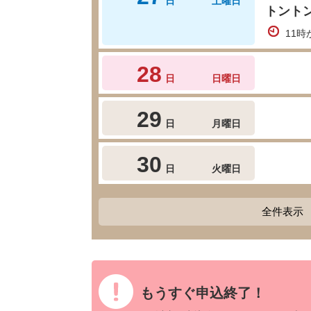
日
土曜日
トント
11時
28
日
日曜日
29
日
月曜日
30
日
火曜日
全件表示
もうすぐ申込終了！