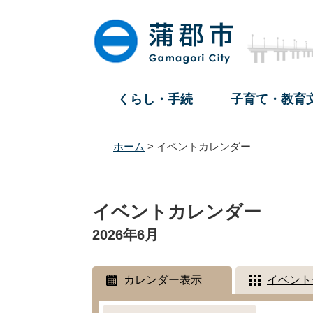
ペ
メ
ー
ニ
ジ
ュ
の
ー
先
を
頭
飛
くらし・手続
子育て・教育
で
ば
す
し
。
て
ホーム
>
イベントカレンダー
本
文
本
へ
文
イベントカレンダー
2026年6月
カレンダー表示
イベント