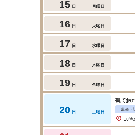
15
日
月曜日
16
日
火曜日
17
日
水曜日
18
日
木曜日
19
日
金曜日
観て触れ
20
講演・
日
土曜日
10時