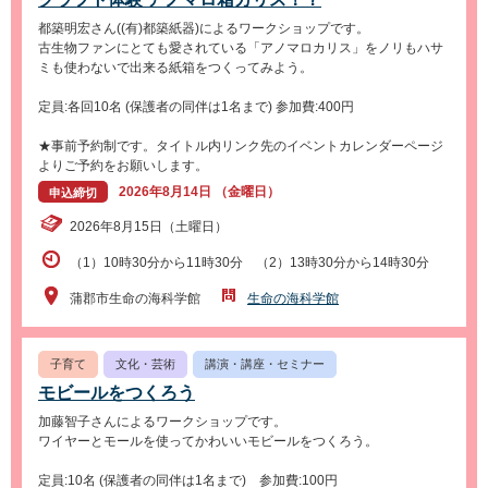
都築明宏さん((有)都築紙器)によるワークショップです。
古生物ファンにとても愛されている「アノマロカリス」をノリもハサ
ミも使わないで出来る紙箱をつくってみよう。
定員:各回10名 (保護者の同伴は1名まで) 参加費:400円
★事前予約制です。タイトル内リンク先のイベントカレンダーページ
よりご予約をお願いします。
2026年8月14日 （金曜日）
申込締切
2026年8月15日（土曜日）
（1）10時30分から11時30分 （2）13時30分から14時30分
蒲郡市生命の海科学館
生命の海科学館
子育て
文化・芸術
講演・講座・セミナー
モビールをつくろう
加藤智子さんによるワークショップです。
ワイヤーとモールを使ってかわいいモビールをつくろう。
定員:10名 (保護者の同伴は1名まで) 参加費:100円