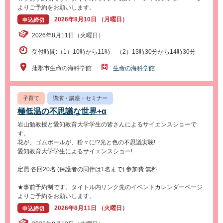
よりご予約をお願いします。
2026年8月10日 （月曜日）
申込締切
2026年8月11日（火曜日）
受付時間:（1）10時から11時 （2）13時30分から14時30分
蒲郡市生命の海科学館
生命の海科学館
子育て
講演・講座・セミナー
極低温の不思議な世界+α
岩山勉教授と愛知教育大学学生の皆さんによるサイエンスショーで
す。
花が、ゴムボールが、粉々に!?光と色の不思議実験!
愛知教育大学学生によるサイエンスショー!
定員:各回20名 (保護者の同伴は1名まで) 参加費:無料
★事前予約制です。タイトル内リンク先のイベントカレンダーページ
よりご予約をお願いします。
2026年8月11日 （火曜日）
申込締切