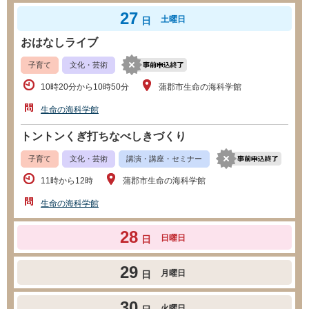
27
土曜日
日
おはなしライブ
子育て
文化・芸術
10時20分から10時50分
蒲郡市生命の海科学館
生命の海科学館
トントンくぎ打ちなべしきづくり
子育て
文化・芸術
講演・講座・セミナー
11時から12時
蒲郡市生命の海科学館
生命の海科学館
28
日曜日
日
29
月曜日
日
30
火曜日