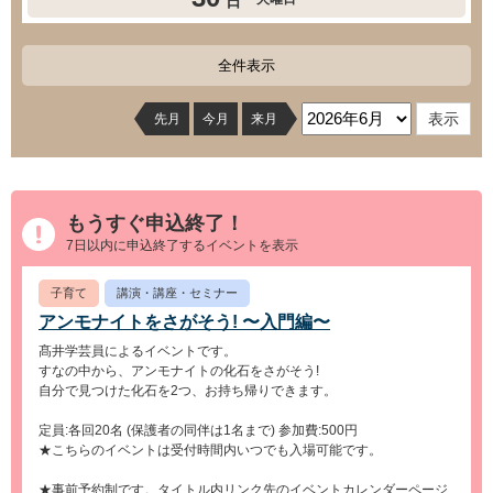
日
全件表示
先月
今月
来月
もうすぐ申込終了！
7日以内に申込終了するイベントを表示
子育て
講演・講座・セミナー
アンモナイトをさがそう! 〜入門編〜
髙井学芸員によるイベントです。
すなの中から、アンモナイトの化石をさがそう!
自分で見つけた化石を2つ、お持ち帰りできます。
定員:各回20名 (保護者の同伴は1名まで) 参加費:500円
★こちらのイベントは受付時間内いつでも入場可能です。
★事前予約制です。タイトル内リンク先のイベントカレンダーページ