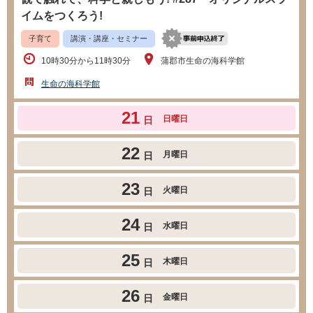
イムをつくろう!
子育て
講演・講座・セミナー
10時30分から11時30分
蒲郡市生命の海科学館
生命の海科学館
21
日曜日
日
22
月曜日
日
23
火曜日
日
24
水曜日
日
25
木曜日
日
26
金曜日
日