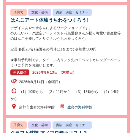
子育て
文化・芸術
講演・講座・セミナー
はんこアート体験うちわをつくろう!
デザインあやの皆さんによるワークショップです。
のんほいパーク認定アーティスト花島愛弥さんが描く可愛い古生物等
のはんこを捺してオリジナルうちわをつくろう。
定員:各回20名 (保護者の同伴は1名まで) 参加費:300円
★事前予約制です。タイトル内リンク先のイベントカレンダーページ
よりご予約をお願いします。
2026年8月13日 （木曜日）
申込締切
2026年8月14日（金曜日）
（1）10時から （2）11時から （3）13時から （4）14時
から
蒲郡市生命の海科学館
生命の海科学館
子育て
文化・芸術
講演・講座・セミナー
クラフト体験 アノマロ箱カリス！？