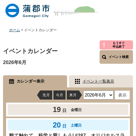
ペ
メ
ー
ニ
ジ
ュ
の
ー
先
を
ホーム
>
イベントカレンダー
頭
飛
で
ば
本
もうすぐ
申込終了
す
し
文
イベントカレンダー
。
て
イベント検索
本
2026年6月
文
へ
カレンダー表示
イベント一覧表示
先月
今月
来月
19
金曜日
日
20
土曜日
日
観て触れて、科学と親しもう! #287 オリジナルスラ