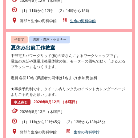
2026年8月12日（水曜日）
（1）11時から12時 （2）14時から15時
蒲郡市生命の海科学館
生命の海科学館
子育て
講演・講座・セミナー
夏休み出前工作教室
中部電力パワーグリッド(株)の皆さんによるワークショップです。
電気のお話や豆電球発電体験の後、モーターの回転で動く「ぶるぶる
ブラッシー」をつくります。
定員:各回10名 (保護者の同伴は1名まで) 参加費:無料
★事前予約制です。タイトル内リンク先のイベントカレンダーページ
よりご予約をお願いします。
2026年8月12日 （水曜日）
申込締切
2026年8月13日（木曜日）
（1）11時から11時45分 （2）13時から13時45分
蒲郡市生命の海科学館
生命の海科学館