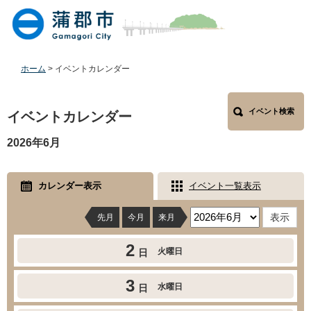
ペ
メ
ー
ニ
ジ
ュ
の
ー
先
を
ホーム
>
イベントカレンダー
頭
飛
で
ば
本
す
し
イベント検索
文
イベントカレンダー
。
て
本
2026年6月
文
へ
カレンダー表示
イベント一覧表示
先月
今月
来月
2
火曜日
日
3
水曜日
日