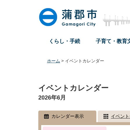
ペ
メ
ー
ニ
ジ
ュ
の
ー
先
を
頭
飛
くらし・手続
子育て・教育
で
ば
す
し
。
て
ホーム
>
イベントカレンダー
本
文
本
へ
文
イベントカレンダー
2026年6月
カレンダー表示
イベント