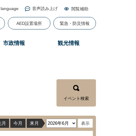
 language
音声読み上げ
閲覧補助
る
AED設置場所
緊急・防災情報
市政情報
観光情報
イベント検索
先月
今月
来月