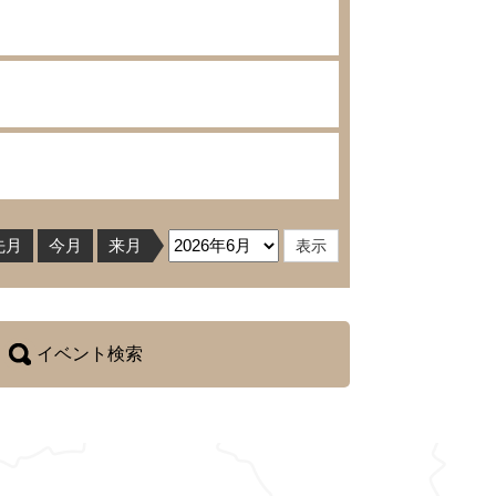
先月
今月
来月
イベント検索