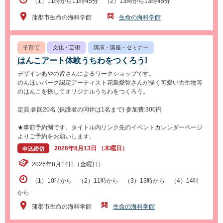
（1）11時から11時45分 （2）13時から13時45分
蒲郡市生命の海科学館
生命の海科学館
子育て
文化・芸術
講演・講座・セミナー
はんこアート体験うちわをつくろう!
デザインあやの皆さんによるワークショップです。
のんほいパーク認定アーティスト花島愛弥さんが描く可愛い古生物等
のはんこを捺してオリジナルうちわをつくろう。
定員:各回20名 (保護者の同伴は1名まで) 参加費:300円
★事前予約制です。タイトル内リンク先のイベントカレンダーページ
よりご予約をお願いします。
2026年8月13日 （木曜日）
申込締切
2026年8月14日（金曜日）
（1）10時から （2）11時から （3）13時から （4）14時
から
蒲郡市生命の海科学館
生命の海科学館