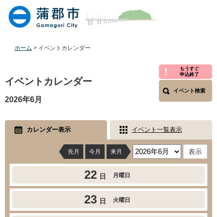
ペ
メ
ー
ニ
ジ
ュ
の
ー
先
を
ホーム
>
イベントカレンダー
頭
飛
で
ば
本
もうすぐ
申込終了
す
し
文
イベントカレンダー
。
て
イベント検索
本
2026年6月
文
へ
カレンダー表示
イベント一覧表示
先月
今月
来月
22
月曜日
日
23
火曜日
日