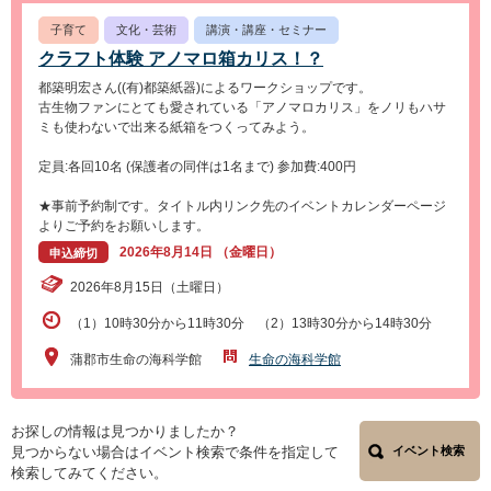
子育て
文化・芸術
講演・講座・セミナー
クラフト体験 アノマロ箱カリス！？
都築明宏さん((有)都築紙器)によるワークショップです。
古生物ファンにとても愛されている「アノマロカリス」をノリもハサ
ミも使わないで出来る紙箱をつくってみよう。
定員:各回10名 (保護者の同伴は1名まで) 参加費:400円
★事前予約制です。タイトル内リンク先のイベントカレンダーページ
よりご予約をお願いします。
2026年8月14日 （金曜日）
申込締切
2026年8月15日（土曜日）
（1）10時30分から11時30分 （2）13時30分から14時30分
蒲郡市生命の海科学館
生命の海科学館
お探しの情報は見つかりましたか？
見つからない場合はイベント検索で条件を指定して
イベント検索
検索してみてください。