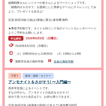
細胞戦隊セルレンジャーの皆さんによるワークショップです。
「細胞内オルガネラ」を題材にした簡単なゲームにチャレンジしてみ
よう。プレゼントもあるよ!
定員:各回16組 (1組は1家族に限る) 参加費:無料
★事前予約制です。タイトル内リンク先のイベントカレンダーページ
よりご予約をお願いします。
2026年8月9日 （日曜日）
申込締切
2026年8月10日（月曜日）
（1）10時30分から11時30分 （2）13時から14時
蒲郡市生命の海科学館
生命の海科学館
子育て
講演・講座・セミナー
アンモナイトをさがそう! 〜入門編〜
髙井学芸員によるイベントです。
すなの中から、アンモナイトの化石をさがそう!
自分で見つけた化石を2つ、お持ち帰りできます。
定員:各回20名 (保護者の同伴は1名まで) 参加費:500円