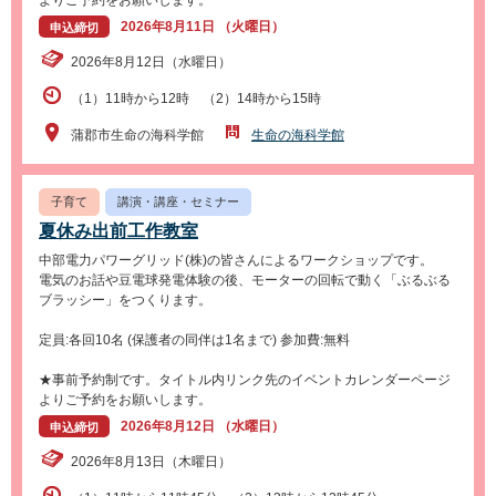
よりご予約をお願いします。
2026年8月11日 （火曜日）
申込締切
2026年8月12日（水曜日）
（1）11時から12時 （2）14時から15時
蒲郡市生命の海科学館
生命の海科学館
子育て
講演・講座・セミナー
夏休み出前工作教室
中部電力パワーグリッド(株)の皆さんによるワークショップです。
電気のお話や豆電球発電体験の後、モーターの回転で動く「ぶるぶる
ブラッシー」をつくります。
定員:各回10名 (保護者の同伴は1名まで) 参加費:無料
★事前予約制です。タイトル内リンク先のイベントカレンダーページ
よりご予約をお願いします。
2026年8月12日 （水曜日）
申込締切
2026年8月13日（木曜日）