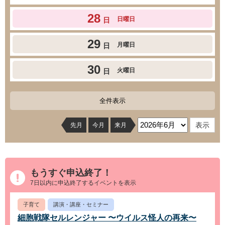
28
日曜日
日
29
月曜日
日
30
火曜日
日
全件表示
先月
今月
来月
もうすぐ申込終了！
7日以内に申込終了するイベントを表示
子育て
講演・講座・セミナー
細胞戦隊セルレンジャー 〜ウイルス怪人の再来〜