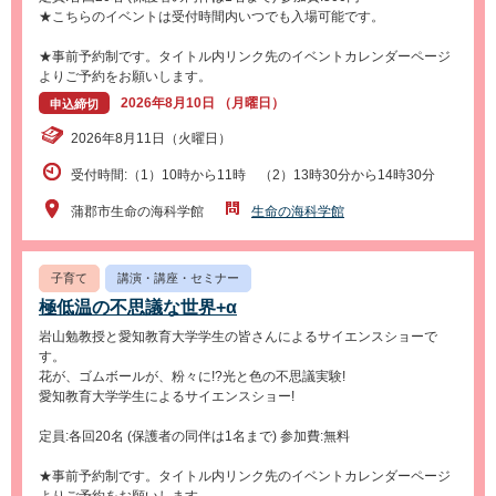
★こちらのイベントは受付時間内いつでも入場可能です。
★事前予約制です。タイトル内リンク先のイベントカレンダーページ
よりご予約をお願いします。
2026年8月10日 （月曜日）
申込締切
2026年8月11日（火曜日）
受付時間:（1）10時から11時 （2）13時30分から14時30分
蒲郡市生命の海科学館
生命の海科学館
子育て
講演・講座・セミナー
極低温の不思議な世界+α
岩山勉教授と愛知教育大学学生の皆さんによるサイエンスショーで
す。
花が、ゴムボールが、粉々に!?光と色の不思議実験!
愛知教育大学学生によるサイエンスショー!
定員:各回20名 (保護者の同伴は1名まで) 参加費:無料
★事前予約制です。タイトル内リンク先のイベントカレンダーページ