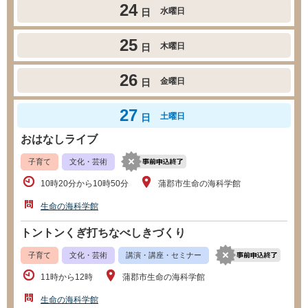
24
水曜日
日
25
木曜日
日
26
金曜日
日
27
土曜日
日
おはなしライブ
子育て
文化・芸術
10時20分から10時50分
蒲郡市生命の海科学館
生命の海科学館
トントンくぎ打ちなべしきづくり
子育て
文化・芸術
講演・講座・セミナー
11時から12時
蒲郡市生命の海科学館
生命の海科学館