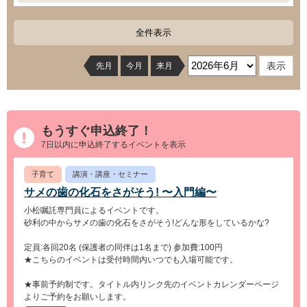
全件表示
先月
今月
来月
もうすぐ申込終了！
7日以内に申込終了するイベントを表示
子育て
講演・講座・セミナー
サメの歯の化石をさがそう! 〜入門編〜
小松嘱託専門員によるイベントです。
砂利の中からサメの歯の化石をさがそう!どんな形をしているかな?
定員:各回20名 (保護者の同伴は1名まで) 参加費:100円
★こちらのイベントは受付時間内いつでも入場可能です。
★事前予約制です。タイトル内リンク先のイベントカレンダーページ
よりご予約をお願いします。