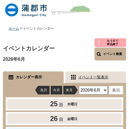
ペ
メ
ー
ニ
ジ
ュ
の
ー
先
を
ホーム
>
イベントカレンダー
頭
飛
で
ば
本
もうすぐ
申込終了
す
し
文
イベントカレンダー
。
て
イベント検索
本
2026年6月
文
へ
カレンダー表示
イベント一覧表示
先月
今月
来月
25
木曜日
日
26
金曜日
日