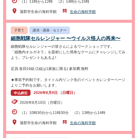
（1）11時から12時 （2）14時から15時
蒲郡市生命の海科学館
生命の海科学館
子育て
講演・講座・セミナー
細胞戦隊セルレンジャー 〜ウイルス怪人の再来〜
細胞戦隊セルレンジャーの皆さんによるワークショップです。
「細胞内オルガネラ」を題材にした簡単なゲームにチャレンジしてみ
よう。プレゼントもあるよ!
定員:各回16組 (1組は1家族に限る) 参加費:無料
★事前予約制です。タイトル内リンク先のイベントカレンダーページ
よりご予約をお願いします。
2026年8月9日 （日曜日）
申込締切
2026年8月10日（月曜日）
（1）10時30分から11時30分 （2）13時から14時
蒲郡市生命の海科学館
生命の海科学館