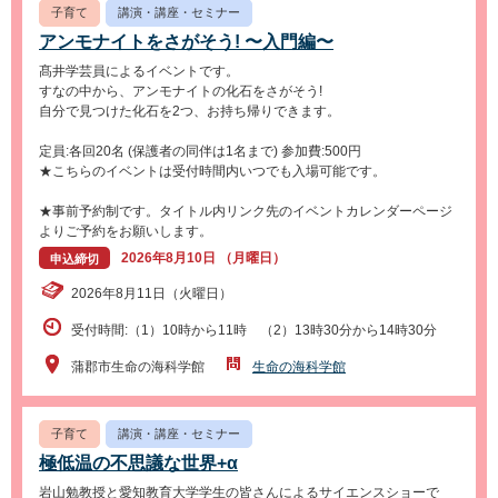
子育て
講演・講座・セミナー
アンモナイトをさがそう! 〜入門編〜
髙井学芸員によるイベントです。
すなの中から、アンモナイトの化石をさがそう!
自分で見つけた化石を2つ、お持ち帰りできます。
定員:各回20名 (保護者の同伴は1名まで) 参加費:500円
★こちらのイベントは受付時間内いつでも入場可能です。
★事前予約制です。タイトル内リンク先のイベントカレンダーページ
よりご予約をお願いします。
2026年8月10日 （月曜日）
申込締切
2026年8月11日（火曜日）
受付時間:（1）10時から11時 （2）13時30分から14時30分
蒲郡市生命の海科学館
生命の海科学館
子育て
講演・講座・セミナー
極低温の不思議な世界+α
岩山勉教授と愛知教育大学学生の皆さんによるサイエンスショーで