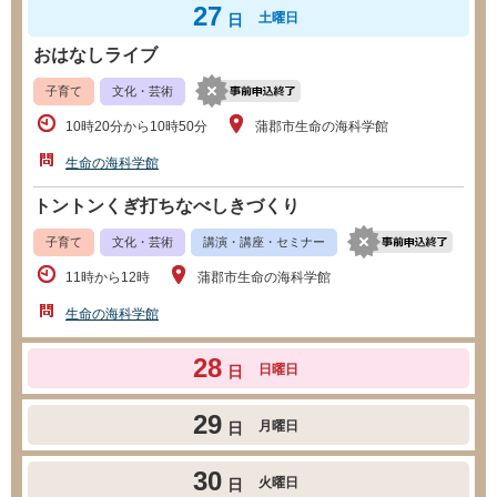
27
土曜日
日
おはなしライブ
子育て
文化・芸術
10時20分から10時50分
蒲郡市生命の海科学館
生命の海科学館
トントンくぎ打ちなべしきづくり
子育て
文化・芸術
講演・講座・セミナー
11時から12時
蒲郡市生命の海科学館
生命の海科学館
28
日曜日
日
29
月曜日
日
30
火曜日
日