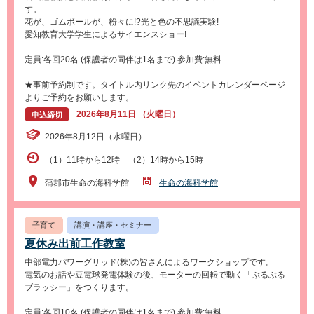
す。
花が、ゴムボールが、粉々に!?光と色の不思議実験!
愛知教育大学学生によるサイエンスショー!
定員:各回20名 (保護者の同伴は1名まで) 参加費:無料
★事前予約制です。タイトル内リンク先のイベントカレンダーページ
よりご予約をお願いします。
2026年8月11日 （火曜日）
申込締切
2026年8月12日（水曜日）
（1）11時から12時 （2）14時から15時
蒲郡市生命の海科学館
生命の海科学館
子育て
講演・講座・セミナー
夏休み出前工作教室
中部電力パワーグリッド(株)の皆さんによるワークショップです。
電気のお話や豆電球発電体験の後、モーターの回転で動く「ぶるぶる
ブラッシー」をつくります。
定員:各回10名 (保護者の同伴は1名まで) 参加費:無料