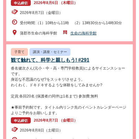
2026年8月6日 （木曜日）
申込締切
2026年8月7日（金曜日）
受付時間:（1）10時から11時 （2）13時30分から14時30分
蒲郡市生命の海科学館
生命の海科学館
子育て
講演・講座・セミナー
観て触れて、科学と親しもう! #291
沓名健次さん(元小・中・高・専門学校教員)によるサイエンスショー
です。
身近な不思議のなぜ?をスッキリ!させよう。
わくわく、ドキドキするような体験をしてみませんか?
定員:各回20名 (保護者の同伴は1名まで) 参加費:無料
★事前予約制です。タイトル内リンク先のイベントカレンダーページ
よりご予約をお願いします。
2026年8月7日 （金曜日）
申込締切
2026年8月8日（土曜日）