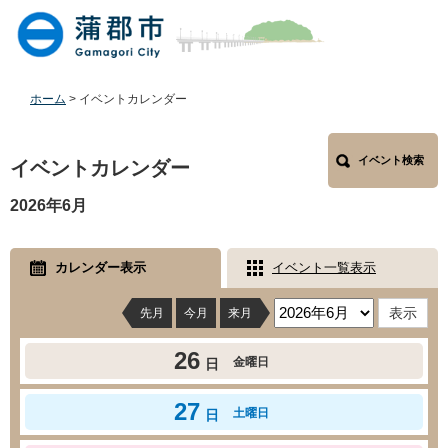
ペ
メ
ー
ニ
ジ
ュ
の
ー
先
を
ホーム
>
イベントカレンダー
頭
飛
で
ば
本
す
し
イベント検索
文
イベントカレンダー
。
て
本
2026年6月
文
へ
カレンダー表示
イベント一覧表示
先月
今月
来月
26
金曜日
日
27
土曜日
日