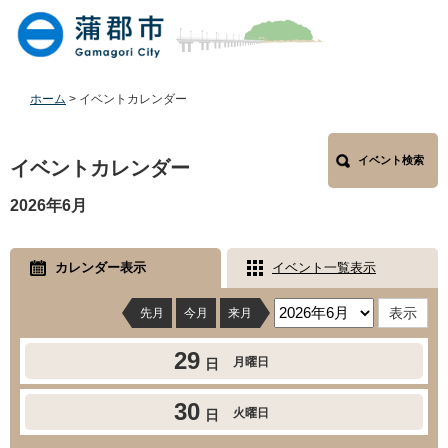
ペ
メ
ー
ニ
ジ
ュ
の
ー
先
を
ホーム
>
イベントカレンダー
頭
飛
で
ば
本
す
し
イベント検索
文
イベントカレンダー
。
て
本
2026年6月
文
へ
カレンダー表示
イベント一覧表示
先月
今月
来月
29
月曜日
日
30
火曜日
日