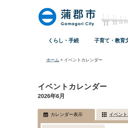
ペ
メ
ー
ニ
ジ
ュ
の
ー
先
を
頭
飛
くらし・手続
子育て・教育
で
ば
す
し
。
て
ホーム
>
イベントカレンダー
本
文
本
へ
文
イベントカレンダー
2026年6月
カレンダー表示
イベント