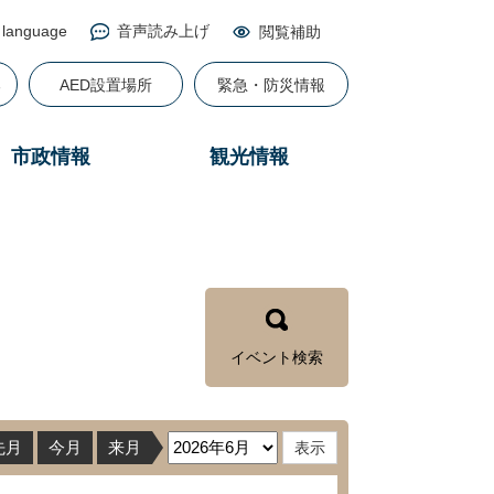
 language
音声読み上げ
閲覧補助
る
AED設置場所
緊急・防災情報
市政情報
観光情報
イベント検索
先月
今月
来月