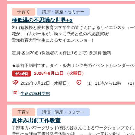
子育て
講演・講座・セミナー
極低温の不思議な世界+α
岩山勉教授と愛知教育大学学生の皆さんによるサイエンスショー
花が、ゴムボールが、粉々に!?光と色の不思議実験!
愛知教育大学学生によるサイエンスショー!
定員:各回20名 (保護者の同伴は1名まで) 参加費:無料
★事前予約制です。タイトル内リンク先のイベントカレンダーペ
2026年8月11日 （火曜日）
申込締切
2026年8月12日（水曜日）
（1）11時から12時 （2
生命の海科学館
子育て
講演・講座・セミナー
夏休み出前工作教室
中部電力パワーグリッド(株)の皆さんによるワークショップです
電気のお話や豆電球発電体験の後、モーターの回転で動く「ぶる