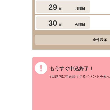
29
日
月曜日
30
日
火曜日
全件表示
もうすぐ申込終了！
7日以内に申込終了するイベントを表示