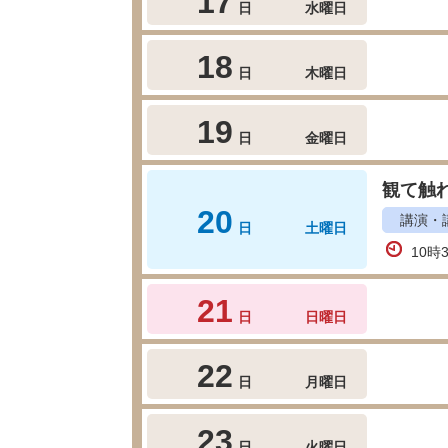
17
日
水曜日
18
日
木曜日
19
日
金曜日
観て触れ
20
講演・
日
土曜日
10時
21
日
日曜日
22
日
月曜日
23
日
火曜日