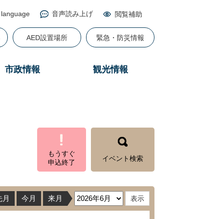
 language
音声読み上げ
閲覧補助
る
AED設置場所
緊急・防災情報
市政情報
観光情報
もうすぐ
イベント検索
申込終了
先月
今月
来月