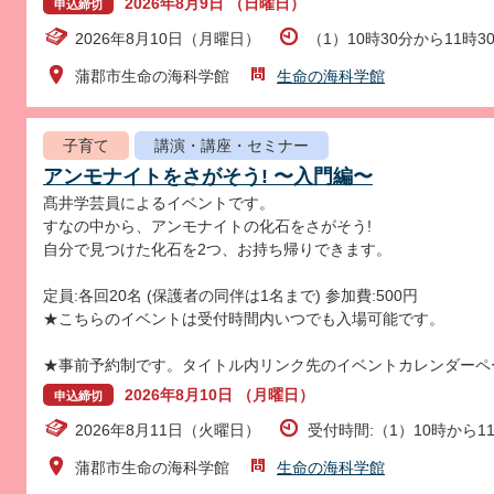
2026年8月9日 （日曜日）
申込締切
2026年8月10日（月曜日）
（1）10時30分から11時3
蒲郡市生命の海科学館
生命の海科学館
子育て
講演・講座・セミナー
アンモナイトをさがそう! 〜入門編〜
髙井学芸員によるイベントです。
すなの中から、アンモナイトの化石をさがそう!
自分で見つけた化石を2つ、お持ち帰りできます。
定員:各回20名 (保護者の同伴は1名まで) 参加費:500円
★こちらのイベントは受付時間内いつでも入場可能です。
★事前予約制です。タイトル内リンク先のイベントカレンダーペ
2026年8月10日 （月曜日）
申込締切
2026年8月11日（火曜日）
受付時間:（1）10時から11
蒲郡市生命の海科学館
生命の海科学館