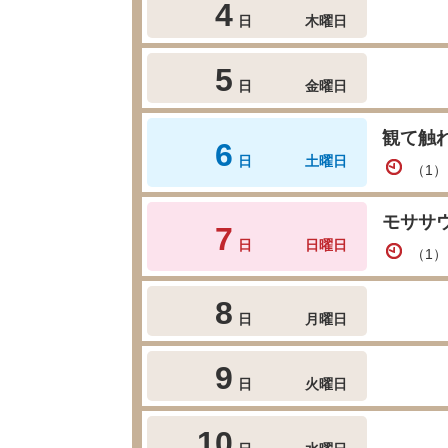
4
日
木曜日
5
日
金曜日
観て触れ
6
日
土曜日
（1）
モササ
7
日
日曜日
（1）
8
日
月曜日
9
日
火曜日
10