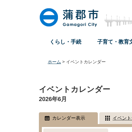
ペ
メ
ー
ニ
ジ
ュ
の
ー
先
を
頭
飛
くらし・手続
子育て・教育
で
ば
す
し
。
て
ホーム
>
イベントカレンダー
本
文
本
へ
文
イベントカレンダー
2026年6月
カレンダー表示
イベント