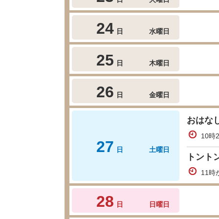
24
日
水曜日
25
日
木曜日
26
日
金曜日
おはな
10時
27
日
土曜日
トント
11時
28
日
日曜日