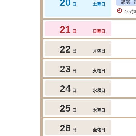
20
講演・
日
土曜日
10時
21
日
日曜日
22
日
月曜日
23
日
火曜日
24
日
水曜日
25
日
木曜日
26
日
金曜日