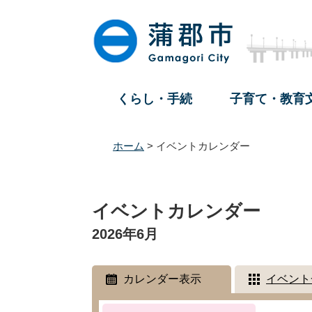
ペ
メ
ー
ニ
ジ
ュ
の
ー
先
を
頭
飛
くらし・手続
子育て・教育
で
ば
す
し
。
て
ホーム
>
イベントカレンダー
本
文
本
へ
文
イベントカレンダー
2026年6月
カレンダー表示
イベント