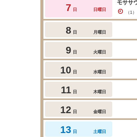
モササ
7
日
日曜日
（1）
8
日
月曜日
9
日
火曜日
10
日
水曜日
11
日
木曜日
12
日
金曜日
13
日
土曜日