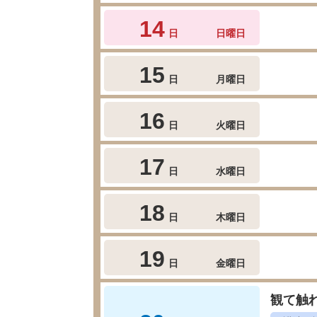
14
日
日曜日
15
日
月曜日
16
日
火曜日
17
日
水曜日
18
日
木曜日
19
日
金曜日
観て触れ