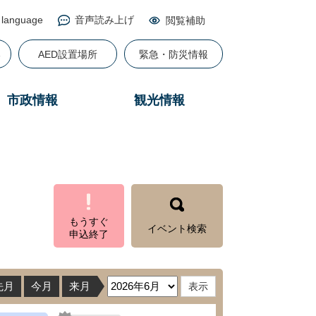
 language
音声読み上げ
閲覧補助
る
AED設置場所
緊急・防災情報
市政情報
観光情報
もうすぐ
イベント検索
申込終了
先月
今月
来月