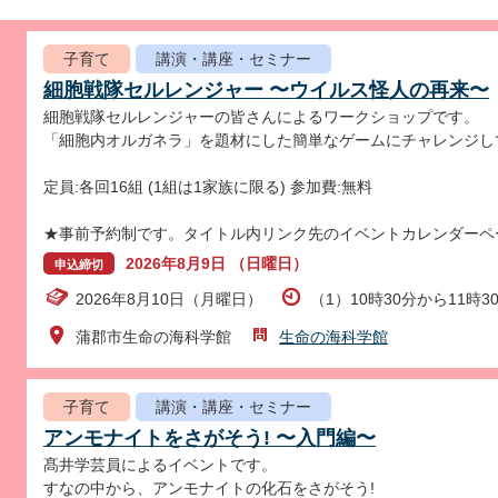
子育て
講演・講座・セミナー
細胞戦隊セルレンジャー 〜ウイルス怪人の再来〜
細胞戦隊セルレンジャーの皆さんによるワークショップです。
「細胞内オルガネラ」を題材にした簡単なゲームにチャレンジし
定員:各回16組 (1組は1家族に限る) 参加費:無料
★事前予約制です。タイトル内リンク先のイベントカレンダーペ
2026年8月9日 （日曜日）
申込締切
2026年8月10日（月曜日）
（1）10時30分から11時3
蒲郡市生命の海科学館
生命の海科学館
子育て
講演・講座・セミナー
アンモナイトをさがそう! 〜入門編〜
髙井学芸員によるイベントです。
すなの中から、アンモナイトの化石をさがそう!