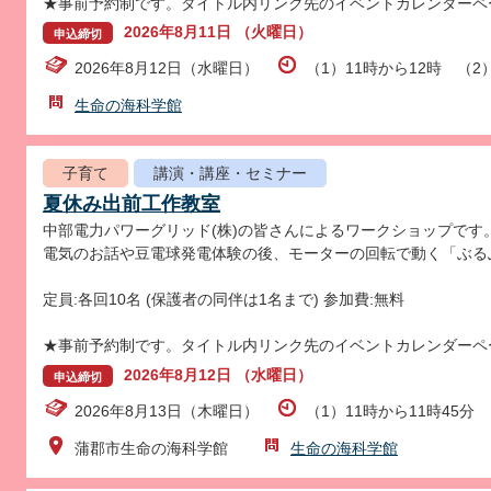
★事前予約制です。タイトル内リンク先のイベントカレンダーペ
2026年8月11日 （火曜日）
申込締切
2026年8月12日（水曜日）
（1）11時から12時 （2
生命の海科学館
子育て
講演・講座・セミナー
夏休み出前工作教室
中部電力パワーグリッド(株)の皆さんによるワークショップです
電気のお話や豆電球発電体験の後、モーターの回転で動く「ぶる
定員:各回10名 (保護者の同伴は1名まで) 参加費:無料
★事前予約制です。タイトル内リンク先のイベントカレンダーペ
2026年8月12日 （水曜日）
申込締切
2026年8月13日（木曜日）
（1）11時から11時45分 
蒲郡市生命の海科学館
生命の海科学館