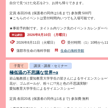
自分で見つけた化石を2つ、お持ち帰りできます。
定員:各回20名 (保護者の同伴は1名まで) 参加費:500円
★こちらのイベントは受付時間内いつでも入場可能です。
★事前予約制です。タイトル内リンク先のイベントカレンダーペ
2026年8月10日 （月曜日）
申込締切
2026年8月11日（火曜日）
受付時間:（1）10時から11
蒲郡市生命の海科学館
生命の海科学館
子育て
講演・講座・セミナー
極低温の不思議な世界+α
岩山勉教授と愛知教育大学学生の皆さんによるサイエンスショー
花が、ゴムボールが、粉々に!?光と色の不思議実験!
愛知教育大学学生によるサイエンスショー!
定員:各回20名 (保護者の同伴は1名まで) 参加費:無料