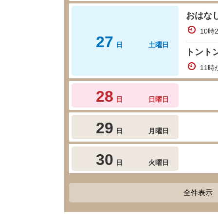
おはな
10時
27
日
土曜日
トント
11時
28
日
日曜日
29
日
月曜日
30
日
火曜日
全件表示