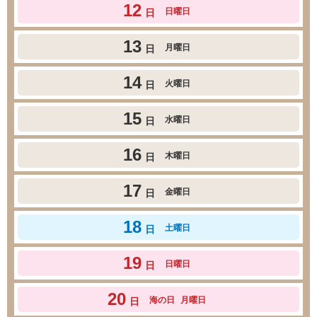
12
日曜日
日
13
月曜日
日
14
火曜日
日
15
水曜日
日
16
木曜日
日
17
金曜日
日
18
土曜日
日
19
日曜日
日
20
海の日
月曜日
日