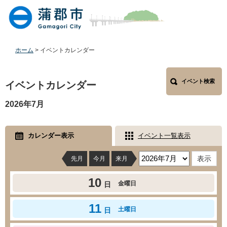
ペ
メ
ー
ニ
ジ
ュ
の
ー
先
を
ホーム
>
イベントカレンダー
頭
飛
で
ば
本
す
し
イベント検索
文
イベントカレンダー
。
て
本
2026年7月
文
へ
カレンダー表示
イベント一覧表示
先月
今月
来月
10
金曜日
日
11
土曜日
日