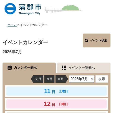
ペ
メ
ー
ニ
ジ
ュ
の
ー
先
を
ホーム
>
イベントカレンダー
頭
飛
で
ば
本
す
し
イベント検索
文
イベントカレンダー
。
て
本
2026年7月
文
へ
カレンダー表示
イベント一覧表示
先月
今月
来月
11
土曜日
日
12
日曜日
日