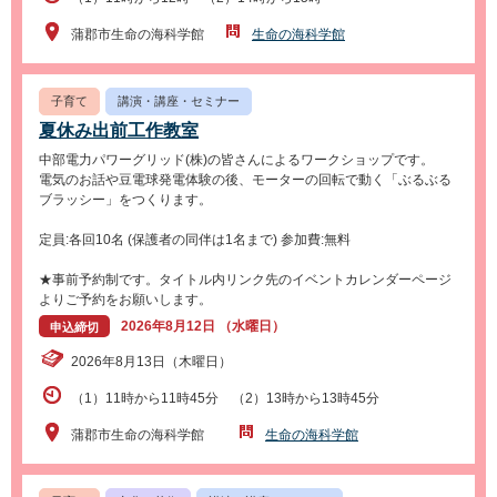
蒲郡市生命の海科学館
生命の海科学館
子育て
講演・講座・セミナー
夏休み出前工作教室
中部電力パワーグリッド(株)の皆さんによるワークショップです。
電気のお話や豆電球発電体験の後、モーターの回転で動く「ぶるぶる
ブラッシー」をつくります。
定員:各回10名 (保護者の同伴は1名まで) 参加費:無料
★事前予約制です。タイトル内リンク先のイベントカレンダーページ
よりご予約をお願いします。
2026年8月12日 （水曜日）
申込締切
2026年8月13日（木曜日）
（1）11時から11時45分 （2）13時から13時45分
蒲郡市生命の海科学館
生命の海科学館