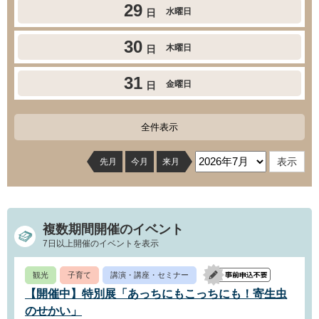
29
水曜日
日
30
木曜日
日
31
金曜日
日
全件表示
先月
今月
来月
複数期間開催のイベント
7日以上開催のイベントを表示
観光
子育て
講演・講座・セミナー
【開催中】特別展「あっちにもこっちにも！寄生虫
のせかい」