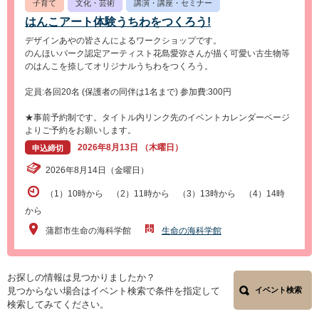
子育て
文化・芸術
講演・講座・セミナー
はんこアート体験うちわをつくろう!
デザインあやの皆さんによるワークショップです。
のんほいパーク認定アーティスト花島愛弥さんが描く可愛い古生物等
のはんこを捺してオリジナルうちわをつくろう。
定員:各回20名 (保護者の同伴は1名まで) 参加費:300円
★事前予約制です。タイトル内リンク先のイベントカレンダーページ
よりご予約をお願いします。
2026年8月13日 （木曜日）
申込締切
2026年8月14日（金曜日）
（1）10時から （2）11時から （3）13時から （4）14時
から
蒲郡市生命の海科学館
生命の海科学館
お探しの情報は見つかりましたか？
見つからない場合はイベント検索で条件を指定して
イベント検索
検索してみてください。