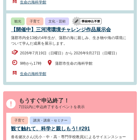
生命の海科学館
観光
子育て
文化・芸術
【開催中】三河湾環境チャレンジ作品展示会
蒲郡市内全13校の4年生が、蒲郡の海に親しみ、生き物や海の環境に
ついて学んだ成果を展示します。
2026年7月19日（日曜日）から 2026年9月27日（日曜日）
9時から17時
蒲郡市生命の海科学館
生命の海科学館
もうすぐ申込終了！
7日以内に申込終了するイベントを表示
子育て
講演・講座・セミナー
観て触れて、科学と親しもう! #291
沓名健次さん(元小・中・高・専門学校教員)によるサイエンスショー