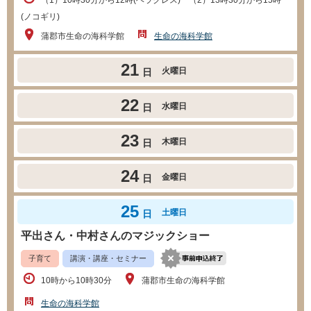
(ノコギリ)
蒲郡市生命の海科学館
生命の海科学館
21
火曜日
日
22
水曜日
日
23
木曜日
日
24
金曜日
日
25
土曜日
日
平出さん・中村さんのマジックショー
子育て
講演・講座・セミナー
10時から10時30分
蒲郡市生命の海科学館
生命の海科学館