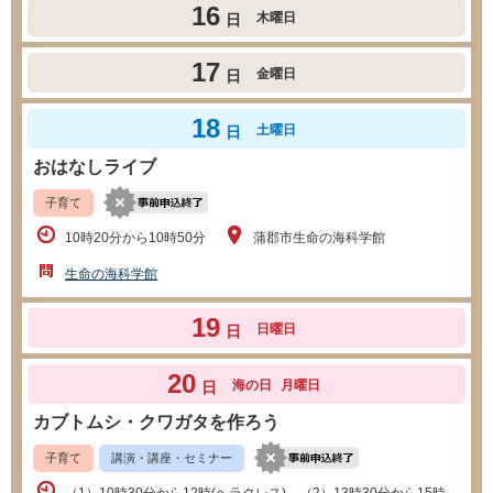
16
木曜日
日
17
金曜日
日
18
土曜日
日
おはなしライブ
子育て
10時20分から10時50分
蒲郡市生命の海科学館
生命の海科学館
19
日曜日
日
20
海の日
月曜日
日
カブトムシ・クワガタを作ろう
子育て
講演・講座・セミナー
（1）10時30分から12時(ヘラクレス) （2）13時30分から15時