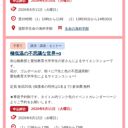
2026年8月10日 （月曜日）
申込締切
2026年8月11日（火曜日）
受付時間:（1）10時から11時 （2）13時30分から14時30分
蒲郡市生命の海科学館
生命の海科学館
子育て
講演・講座・セミナー
極低温の不思議な世界+α
岩山勉教授と愛知教育大学学生の皆さんによるサイエンスショーで
す。
花が、ゴムボールが、粉々に!?光と色の不思議実験!
愛知教育大学学生によるサイエンスショー!
定員:各回20名 (保護者の同伴は1名まで) 参加費:無料
★事前予約制です。タイトル内リンク先のイベントカレンダーページ
よりご予約をお願いします。
2026年8月11日 （火曜日）
申込締切
2026年8月12日（水曜日）
（1）11時から12時 （2）14時から15時