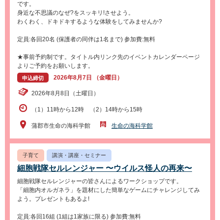
です。
身近な不思議のなぜ?をスッキリ!させよう。
わくわく、ドキドキするような体験をしてみませんか?
定員:各回20名 (保護者の同伴は1名まで) 参加費:無料
★事前予約制です。タイトル内リンク先のイベントカレンダーページ
よりご予約をお願いします。
2026年8月7日 （金曜日）
申込締切
2026年8月8日（土曜日）
（1）11時から12時 （2）14時から15時
蒲郡市生命の海科学館
生命の海科学館
子育て
講演・講座・セミナー
細胞戦隊セルレンジャー 〜ウイルス怪人の再来〜
細胞戦隊セルレンジャーの皆さんによるワークショップです。
「細胞内オルガネラ」を題材にした簡単なゲームにチャレンジしてみ
よう。プレゼントもあるよ!
定員:各回16組 (1組は1家族に限る) 参加費:無料