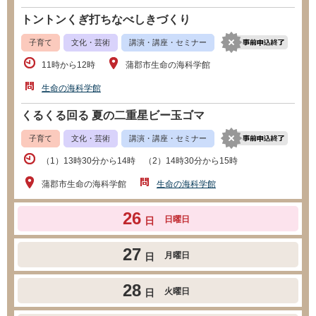
トントンくぎ打ちなべしきづくり
子育て
文化・芸術
講演・講座・セミナー
11時から12時
蒲郡市生命の海科学館
生命の海科学館
くるくる回る 夏の二重星ビー玉ゴマ
子育て
文化・芸術
講演・講座・セミナー
（1）13時30分から14時 （2）14時30分から15時
蒲郡市生命の海科学館
生命の海科学館
26
日曜日
日
27
月曜日
日
28
火曜日
日