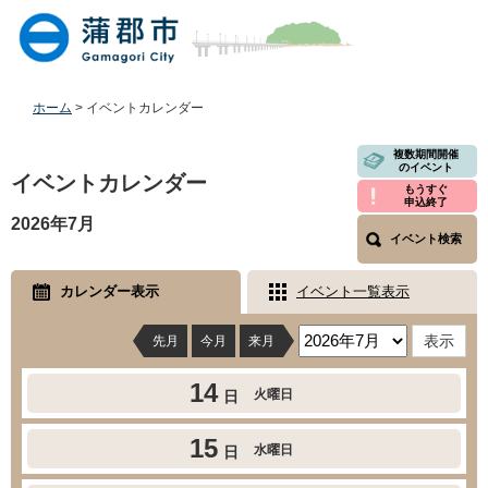
ペ
メ
ー
ニ
ジ
ュ
の
ー
先
を
ホーム
>
イベントカレンダー
頭
飛
で
ば
本
複数期間開催
のイベント
す
し
文
イベントカレンダー
もうすぐ
。
て
申込終了
本
2026年7月
文
イベント検索
へ
カレンダー表示
イベント一覧表示
先月
今月
来月
14
火曜日
日
15
水曜日
日