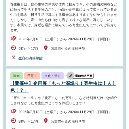
寄生虫とは、他の生物の体表や体内に棲みつき、その生物の栄養など
に頼って生活する生物のこと。病気や食中毒によって知られている寄
生虫を除き、日常生活で耳にする機会はあまり多くないかもしれませ
ん。しかし、寄生虫たちは山から海まで様々な場所に暮らしていま
す。本展では、身近な場所に棲んでいる寄生虫たちについてご紹介し
ます。
2026年7月18日（土曜日）から 2026年11月29日（日曜日）
9時から17時
蒲郡市生命の海科学館
生命の海科学館
観光
子育て
文化・芸術
【開催中】企画展「もっと深堀り！寄生虫は十人十
色！？」
「寄生虫の一生」や「化石になった寄生虫」など特別展だけでは紹介
しきれなかった寄生虫のヒミツを深掘りします！
2026年7月18日（土曜日）から 2026年11月29日（日曜日）
9時から17時
蒲郡市生命の海科学館