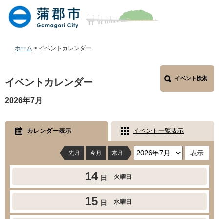
ペ
メ
ー
ニ
ジ
ュ
の
ー
先
を
ホーム
>
イベントカレンダー
頭
飛
で
ば
本
す
し
イベント検索
文
イベントカレンダー
。
て
本
2026年7月
文
へ
カレンダー表示
イベント一覧表示
先月
今月
来月
14
火曜日
日
15
水曜日
日