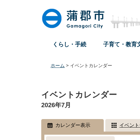
ペ
メ
ー
ニ
ジ
ュ
の
ー
先
を
頭
飛
くらし・手続
子育て・教育
で
ば
す
し
。
て
ホーム
>
イベントカレンダー
本
文
本
へ
文
イベントカレンダー
2026年7月
カレンダー表示
イベント