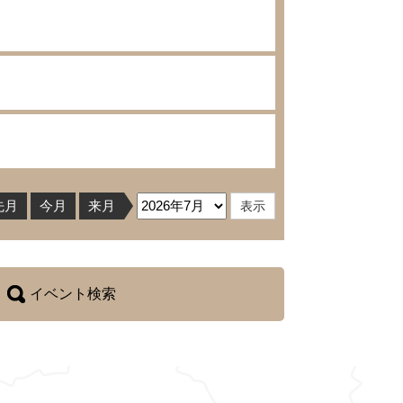
先月
今月
来月
イベント検索