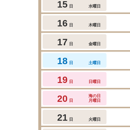
15
日
水曜日
16
日
木曜日
17
日
金曜日
18
日
土曜日
19
日
日曜日
20
海の日
日
月曜日
21
日
火曜日