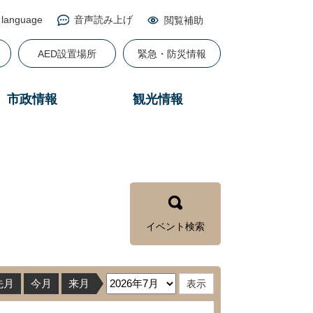
 language
音声読み上げ
閲覧補助
る
AED設置場所
緊急・防災情報
市政情報
観光情報
イベント検索
先月
今月
来月