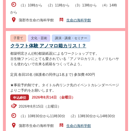
（1）10時から （2）11時から （3）13時から （4）14時
から
蒲郡市生命の海科学館
生命の海科学館
子育て
文化・芸術
講演・講座・セミナー
クラフト体験 アノマロ箱カリス！？
都築明宏さん((有)都築紙器)によるワークショップです。
古生物ファンにとても愛されている「アノマロカリス」をノリもハサ
ミも使わないで出来る紙箱をつくってみよう。
定員:各回10名 (保護者の同伴は1名まで) 参加費:400円
★事前予約制です。タイトル内リンク先のイベントカレンダーページ
よりご予約をお願いします。
2026年8月14日 （金曜日）
申込締切
2026年8月15日（土曜日）
（1）10時30分から11時30分 （2）13時30分から14時30分
蒲郡市生命の海科学館
生命の海科学館