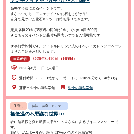
アンモナイトをさがそう! 〜入門編〜
髙井学芸員によるイベントです。
すなの中から、アンモナイトの化石をさがそう!
自分で見つけた化石を2つ、お持ち帰りできます。
定員:各回20名 (保護者の同伴は1名まで) 参加費:500円
★こちらのイベントは受付時間内いつでも入場可能です。
★事前予約制です。タイトル内リンク先のイベントカレンダーページ
よりご予約をお願いします。
2026年8月10日 （月曜日）
申込締切
2026年8月11日（火曜日）
受付時間:（1）10時から11時 （2）13時30分から14時30分
蒲郡市生命の海科学館
生命の海科学館
子育て
講演・講座・セミナー
極低温の不思議な世界+α
岩山勉教授と愛知教育大学学生の皆さんによるサイエンスショーで
す。
花が、ゴムボールが、粉々に!?光と色の不思議実験!