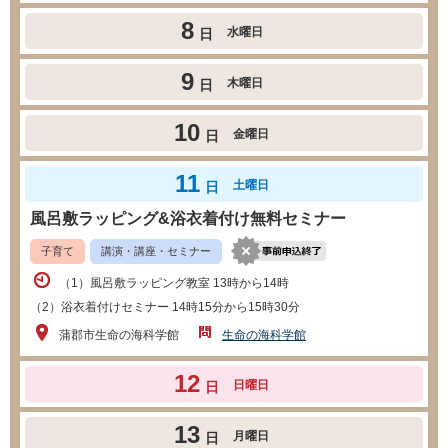
8
水曜日
日
9
木曜日
日
10
金曜日
日
11
土曜日
日
風呂敷ラッピング&浴衣着付け無料セミナー
子育て
講演・講座・セミナー
（1）風呂敷ラッピング教室 13時から14時
（2）浴衣着付けセミナー 14時15分から15時30分
蒲郡市生命の海科学館
生命の海科学館
12
日曜日
日
13
月曜日
日