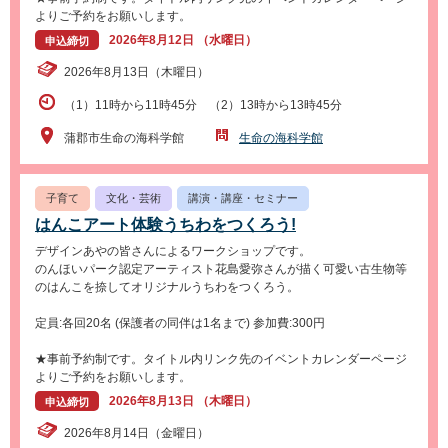
よりご予約をお願いします。
2026年8月12日 （水曜日）
申込締切
2026年8月13日（木曜日）
（1）11時から11時45分 （2）13時から13時45分
蒲郡市生命の海科学館
生命の海科学館
子育て
文化・芸術
講演・講座・セミナー
はんこアート体験うちわをつくろう!
デザインあやの皆さんによるワークショップです。
のんほいパーク認定アーティスト花島愛弥さんが描く可愛い古生物等
のはんこを捺してオリジナルうちわをつくろう。
定員:各回20名 (保護者の同伴は1名まで) 参加費:300円
★事前予約制です。タイトル内リンク先のイベントカレンダーページ
よりご予約をお願いします。
2026年8月13日 （木曜日）
申込締切
2026年8月14日（金曜日）