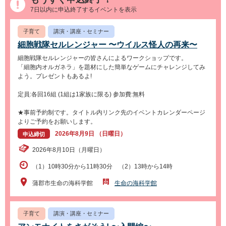
7日以内に申込終了するイベントを表示
子育て
講演・講座・セミナー
細胞戦隊セルレンジャー 〜ウイルス怪人の再来〜
細胞戦隊セルレンジャーの皆さんによるワークショップです。
「細胞内オルガネラ」を題材にした簡単なゲームにチャレンジしてみ
よう。プレゼントもあるよ!
定員:各回16組 (1組は1家族に限る) 参加費:無料
★事前予約制です。タイトル内リンク先のイベントカレンダーページ
よりご予約をお願いします。
2026年8月9日 （日曜日）
申込締切
2026年8月10日（月曜日）
（1）10時30分から11時30分 （2）13時から14時
蒲郡市生命の海科学館
生命の海科学館
子育て
講演・講座・セミナー