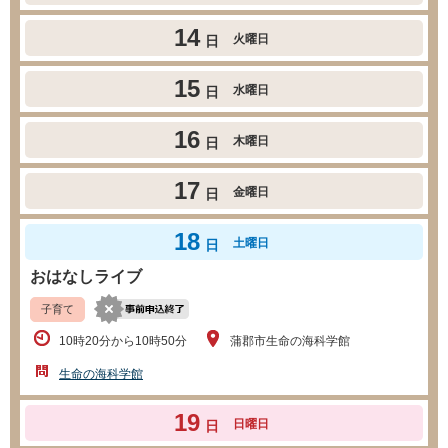
14
火曜日
日
15
水曜日
日
16
木曜日
日
17
金曜日
日
18
土曜日
日
おはなしライブ
子育て
10時20分から10時50分
蒲郡市生命の海科学館
生命の海科学館
19
日曜日
日