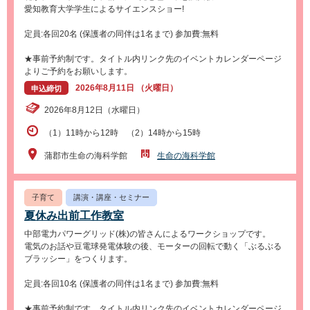
愛知教育大学学生によるサイエンスショー!
定員:各回20名 (保護者の同伴は1名まで) 参加費:無料
★事前予約制です。タイトル内リンク先のイベントカレンダーページ
よりご予約をお願いします。
2026年8月11日 （火曜日）
申込締切
2026年8月12日（水曜日）
（1）11時から12時 （2）14時から15時
蒲郡市生命の海科学館
生命の海科学館
子育て
講演・講座・セミナー
夏休み出前工作教室
中部電力パワーグリッド(株)の皆さんによるワークショップです。
電気のお話や豆電球発電体験の後、モーターの回転で動く「ぶるぶる
ブラッシー」をつくります。
定員:各回10名 (保護者の同伴は1名まで) 参加費:無料
★事前予約制です。タイトル内リンク先のイベントカレンダーページ