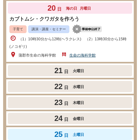
20
海の日
月曜日
日
カブトムシ・クワガタを作ろう
子育て
講演・講座・セミナー
（1）10時30分から12時(ヘラクレス) （2）13時30分から15時
(ノコギリ)
蒲郡市生命の海科学館
生命の海科学館
21
火曜日
日
22
水曜日
日
23
木曜日
日
24
金曜日
日
25
土曜日
日