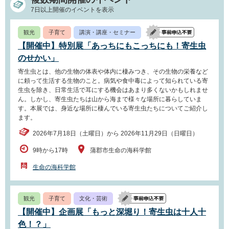
7日以上開催のイベントを表示
観光
子育て
講演・講座・セミナー
【開催中】特別展「あっちにもこっちにも！寄生虫
のせかい」
寄生虫とは、他の生物の体表や体内に棲みつき、その生物の栄養など
に頼って生活する生物のこと。病気や食中毒によって知られている寄
生虫を除き、日常生活で耳にする機会はあまり多くないかもしれませ
ん。しかし、寄生虫たちは山から海まで様々な場所に暮らしていま
す。本展では、身近な場所に棲んでいる寄生虫たちについてご紹介し
ます。
2026年7月18日（土曜日）から 2026年11月29日（日曜日）
9時から17時
蒲郡市生命の海科学館
生命の海科学館
観光
子育て
文化・芸術
【開催中】企画展「もっと深堀り！寄生虫は十人十
色！？」