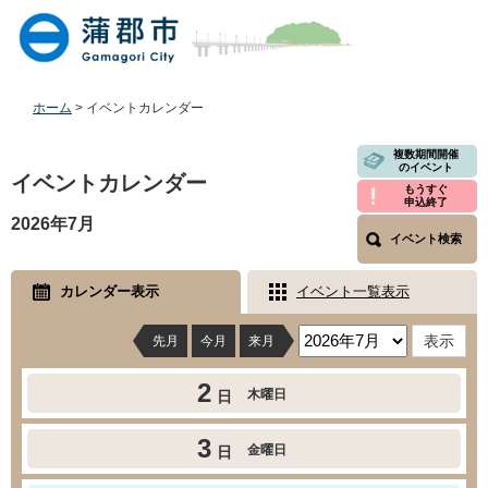
ペ
メ
ー
ニ
ジ
ュ
の
ー
先
を
ホーム
>
イベントカレンダー
頭
飛
で
ば
本
複数期間開催
のイベント
す
し
文
イベントカレンダー
もうすぐ
。
て
申込終了
本
2026年7月
文
イベント検索
へ
カレンダー表示
イベント一覧表示
先月
今月
来月
2
木曜日
日
3
金曜日
日