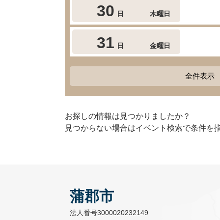
30
日
木曜日
31
日
金曜日
全件表示
お探しの情報は見つかりましたか？
見つからない場合はイベント検索で条件を
蒲郡市
法人番号3000020232149