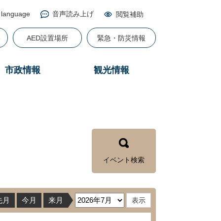
 language
音声読み上げ
閲覧補助
る
AED設置場所
緊急・防災情報
市政情報
観光情報
イベント検索
先月
今月
来月