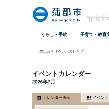
ペ
メ
ー
ニ
ジ
ュ
の
ー
先
を
頭
飛
くらし・手続
子育て・教育
で
ば
す
し
。
て
ホーム
>
イベントカレンダー
本
文
本
へ
文
イベントカレンダー
2026年7月
カレンダー表示
イベント