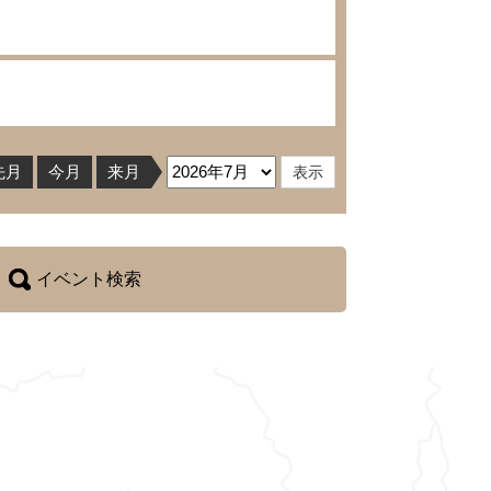
先月
今月
来月
イベント検索