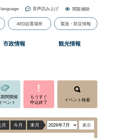
 language
音声読み上げ
閲覧補助
る
AED設置場所
緊急・防災情報
市政情報
観光情報
数期間開催
もうすぐ
イベント検索
イベント
申込終了
先月
今月
来月