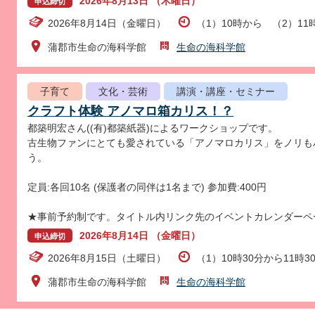
2026年8月13日 （木曜日）
申込締切
2026年8月14日（金曜日）
（1）10時から （2）11
蒲郡市生命の海科学館
生命の海科学館
子育て
文化・芸術
講演・講座・セミナー
クラフト体験 アノマロ箱カリス！？
都築明宏さん((有)都築紙器)によるワークショップです。
古生物ファンにとても愛されている「アノマロカリス」をノリも
う。
定員:各回10名 (保護者の同伴は1名まで) 参加費:400円
★事前予約制です。タイトル内リンク先のイベントカレンダーペ
2026年8月14日 （金曜日）
申込締切
2026年8月15日（土曜日）
（1）10時30分から11時3
蒲郡市生命の海科学館
生命の海科学館