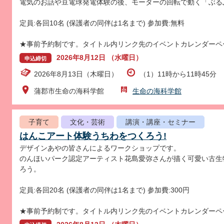
電気のお話や豆電球発電体験の後、モーターの回転で動く「ぶる
定員:各回10名 (保護者の同伴は1名まで) 参加費:無料
★事前予約制です。タイトル内リンク先のイベントカレンダーペ
2026年8月12日 （水曜日）
申込締切
2026年8月13日（木曜日）
（1）11時から11時45分 
蒲郡市生命の海科学館
生命の海科学館
子育て
文化・芸術
講演・講座・セミナー
はんこアート体験うちわをつくろう!
デザインあやの皆さんによるワークショップです。
のんほいパーク認定アーティスト花島愛弥さんが描く可愛い古生
ろう。
定員:各回20名 (保護者の同伴は1名まで) 参加費:300円
★事前予約制です。タイトル内リンク先のイベントカレンダーペ