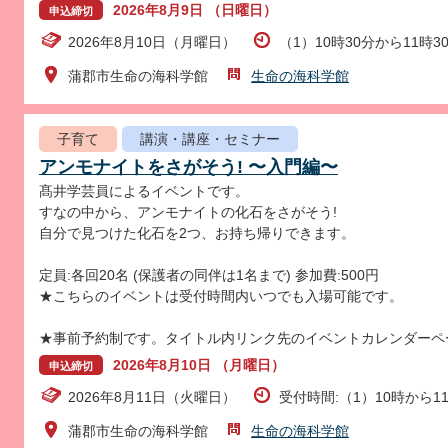
2026年8月9日 （日曜日）
申込締切
2026年8月10日（月曜日）
（1）10時30分から11時3
蒲郡市生命の海科学館
生命の海科学館
子育て
講演・講座・セミナー
アンモナイトをさがそう! 〜入門編〜
髙井学芸員によるイベントです。
すなの中から、アンモナイトの化石をさがそう!
自分で見つけた化石を2つ、お持ち帰りできます。
定員:各回20名 (保護者の同伴は1名まで) 参加費:500円
★こちらのイベントは受付時間内いつでも入場可能です。
★事前予約制です。タイトル内リンク先のイベントカレンダーペ
2026年8月10日 （月曜日）
申込締切
2026年8月11日（火曜日）
受付時間:（1）10時から11
蒲郡市生命の海科学館
生命の海科学館