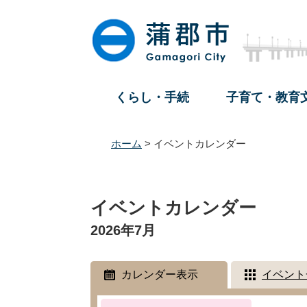
ペ
メ
ー
ニ
ジ
ュ
の
ー
先
を
頭
飛
くらし・手続
子育て・教育
で
ば
す
し
。
て
ホーム
>
イベントカレンダー
本
文
本
へ
文
イベントカレンダー
2026年7月
カレンダー表示
イベント