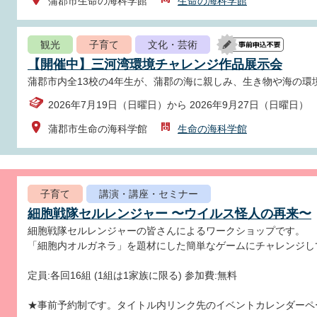
蒲郡市生命の海科学館
生命の海科学館
観光
子育て
文化・芸術
【開催中】三河湾環境チャレンジ作品展示会
蒲郡市内全13校の4年生が、蒲郡の海に親しみ、生き物や海の環
2026年7月19日（日曜日）から 2026年9月27日（日曜日）
蒲郡市生命の海科学館
生命の海科学館
子育て
講演・講座・セミナー
細胞戦隊セルレンジャー 〜ウイルス怪人の再来〜
細胞戦隊セルレンジャーの皆さんによるワークショップです。
「細胞内オルガネラ」を題材にした簡単なゲームにチャレンジし
定員:各回16組 (1組は1家族に限る) 参加費:無料
★事前予約制です。タイトル内リンク先のイベントカレンダーペ