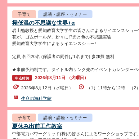
子育て
講演・講座・セミナー
極低温の不思議な世界+α
岩山勉教授と愛知教育大学学生の皆さんによるサイエンスショー
花が、ゴムボールが、粉々に!?光と色の不思議実験!
愛知教育大学学生によるサイエンスショー!
定員:各回20名 (保護者の同伴は1名まで) 参加費:無料
★事前予約制です。タイトル内リンク先のイベントカレンダーペ
2026年8月11日 （火曜日）
申込締切
2026年8月12日（水曜日）
（1）11時から12時 （2
生命の海科学館
子育て
講演・講座・セミナー
夏休み出前工作教室
中部電力パワーグリッド(株)の皆さんによるワークショップです