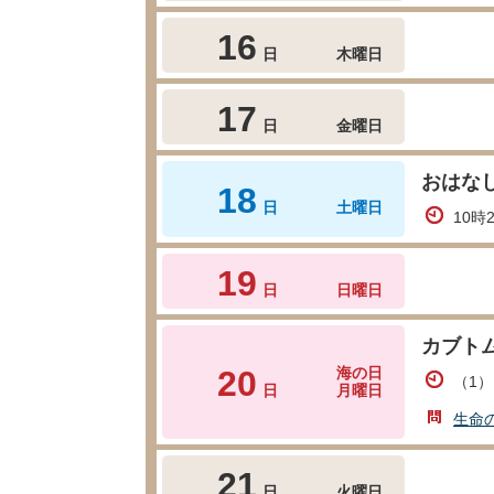
16
日
木曜日
17
日
金曜日
おはな
18
日
土曜日
10時
19
日
日曜日
カブト
20
海の日
（1）
日
月曜日
生命
21
日
火曜日