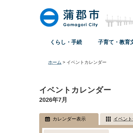
ペ
メ
ー
ニ
ジ
ュ
の
ー
先
を
頭
飛
くらし・手続
子育て・教育
で
ば
す
し
。
て
ホーム
>
イベントカレンダー
本
文
本
へ
文
イベントカレンダー
2026年7月
カレンダー表示
イベント