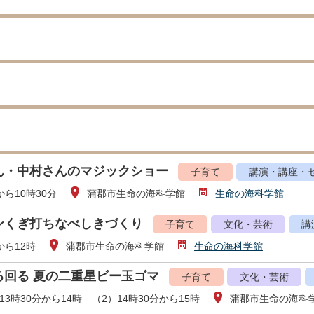
ん・中村さんのマジックショー
子育て
講演・講座・
から10時30分
蒲郡市生命の海科学館
生命の海科学館
ンくぎ打ちなべしきづくり
子育て
文化・芸術
講
から12時
蒲郡市生命の海科学館
生命の海科学館
る回る 夏の二重星ビー玉ゴマ
子育て
文化・芸術
13時30分から14時 （2）14時30分から15時
蒲郡市生命の海科