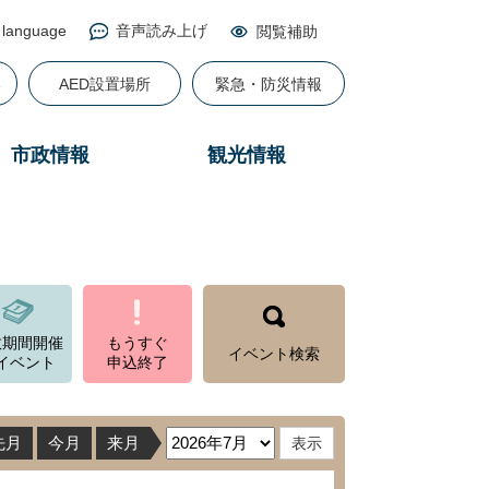
 language
音声読み上げ
閲覧補助
る
AED設置場所
緊急・防災情報
市政情報
観光情報
数期間開催
もうすぐ
イベント検索
イベント
申込終了
先月
今月
来月