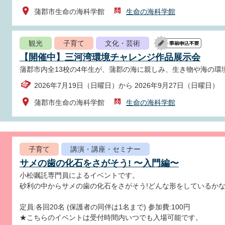
蒲郡市生命の海科学館
生命の海科学館
観光
子育て
文化・芸術
【開催中】三河湾環境チャレンジ作品展示会
蒲郡市内全13校の4年生が、蒲郡の海に親しみ、生き物や海の環
2026年7月19日（日曜日）から 2026年9月27日（日曜日）
蒲郡市生命の海科学館
生命の海科学館
子育て
講演・講座・セミナー
サメの歯の化石をさがそう! 〜入門編〜
小松嘱託専門員によるイベントです。
砂利の中からサメの歯の化石をさがそう!どんな形をしているかな
定員:各回20名 (保護者の同伴は1名まで) 参加費:100円
★こちらのイベントは受付時間内いつでも入場可能です。