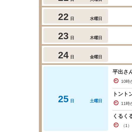
22
日
水曜日
23
日
木曜日
24
日
金曜日
平出さ
10時
トント
25
日
土曜日
11時
くるく
（1）