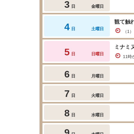
3
日
金曜日
観て触れ
4
日
土曜日
（1）
ミナミ
5
日
日曜日
11時
6
日
月曜日
7
日
火曜日
8
日
水曜日
9