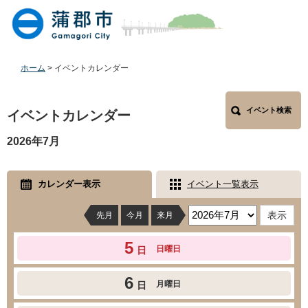
ペ
メ
ー
ニ
ジ
ュ
の
ー
先
を
ホーム
>
イベントカレンダー
頭
飛
で
ば
本
す
し
イベント検索
文
イベントカレンダー
。
て
本
2026年7月
文
へ
カレンダー表示
イベント一覧表示
先月
今月
来月
5
日曜日
日
6
月曜日
日