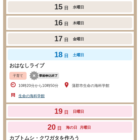
15
水曜日
日
16
木曜日
日
17
金曜日
日
18
土曜日
日
おはなしライブ
子育て
10時20分から10時50分
蒲郡市生命の海科学館
生命の海科学館
19
日曜日
日
20
海の日
月曜日
日
カブトムシ・クワガタを作ろう