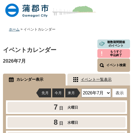
ペ
メ
ー
ニ
ジ
ュ
の
ー
先
を
ホーム
>
イベントカレンダー
頭
飛
で
ば
本
複数期間開催
のイベント
す
し
文
イベントカレンダー
もうすぐ
。
て
申込終了
本
2026年7月
文
イベント検索
へ
カレンダー表示
イベント一覧表示
先月
今月
来月
7
火曜日
日
8
水曜日
日