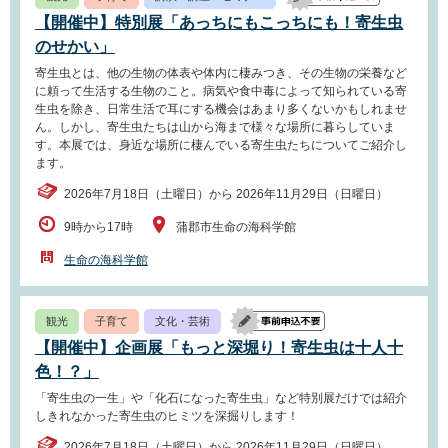
【開催中】特別展「あっちにもこっちにも！寄生虫
のせかい」
寄生虫とは、他の生物の体表や体内に棲みつき、その生物の栄養など
に頼って生活する生物のこと。病気や食中毒によって知られている寄
生虫を除き、日常生活で耳にする機会はあまり多くないかもしれませ
ん。しかし、寄生虫たちは山から海まで様々な場所に暮らしていま
す。本展では、身近な場所に棲んでいる寄生虫たちについてご紹介し
ます。
2026年7月18日（土曜日）から 2026年11月29日（日曜日）
9時から17時
蒲郡市生命の海科学館
生命の海科学館
観光
子育て
文化・芸術
【開催中】企画展「もっと深堀り！寄生虫は十人十
色！？」
「寄生虫の一生」や「化石になった寄生虫」など特別展だけでは紹介
しきれなかった寄生虫のヒミツを深掘りします！
2026年7月18日（土曜日）から 2026年11月29日（日曜日）