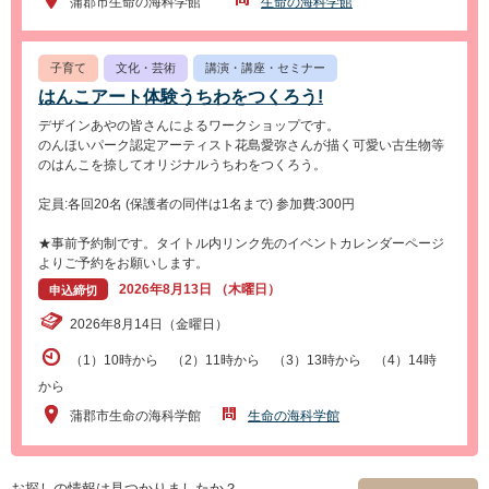
蒲郡市生命の海科学館
生命の海科学館
子育て
文化・芸術
講演・講座・セミナー
はんこアート体験うちわをつくろう!
デザインあやの皆さんによるワークショップです。
のんほいパーク認定アーティスト花島愛弥さんが描く可愛い古生物等
のはんこを捺してオリジナルうちわをつくろう。
定員:各回20名 (保護者の同伴は1名まで) 参加費:300円
★事前予約制です。タイトル内リンク先のイベントカレンダーページ
よりご予約をお願いします。
2026年8月13日 （木曜日）
申込締切
2026年8月14日（金曜日）
（1）10時から （2）11時から （3）13時から （4）14時
から
蒲郡市生命の海科学館
生命の海科学館
お探しの情報は見つかりましたか？