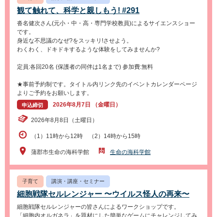
観て触れて、科学と親しもう! #291
沓名健次さん(元小・中・高・専門学校教員)によるサイエンスショー
です。
身近な不思議のなぜ?をスッキリ!させよう。
わくわく、ドキドキするような体験をしてみませんか?
定員:各回20名 (保護者の同伴は1名まで) 参加費:無料
★事前予約制です。タイトル内リンク先のイベントカレンダーページ
よりご予約をお願いします。
2026年8月7日 （金曜日）
申込締切
2026年8月8日（土曜日）
（1）11時から12時 （2）14時から15時
蒲郡市生命の海科学館
生命の海科学館
子育て
講演・講座・セミナー
細胞戦隊セルレンジャー 〜ウイルス怪人の再来〜
細胞戦隊セルレンジャーの皆さんによるワークショップです。
「細胞内オルガネラ」を題材にした簡単なゲームにチャレンジしてみ