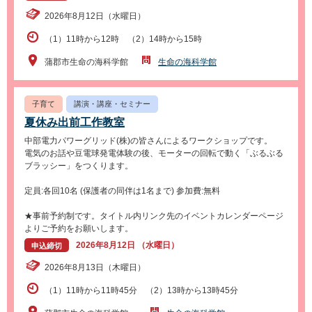
2026年8月12日（水曜日）
（1）11時から12時 （2）14時から15時
蒲郡市生命の海科学館
生命の海科学館
子育て
講演・講座・セミナー
夏休み出前工作教室
中部電力パワーグリッド(株)の皆さんによるワークショップです。
電気のお話や豆電球発電体験の後、モーターの回転で動く「ぶるぶる
ブラッシー」をつくります。
定員:各回10名 (保護者の同伴は1名まで) 参加費:無料
★事前予約制です。タイトル内リンク先のイベントカレンダーページ
よりご予約をお願いします。
2026年8月12日 （水曜日）
申込締切
2026年8月13日（木曜日）
（1）11時から11時45分 （2）13時から13時45分