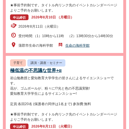
★事前予約制です。タイトル内リンク先のイベントカレンダーページ
よりご予約をお願いします。
2026年8月10日 （月曜日）
申込締切
2026年8月11日（火曜日）
受付時間:（1）10時から11時 （2）13時30分から14時30分
蒲郡市生命の海科学館
生命の海科学館
子育て
講演・講座・セミナー
極低温の不思議な世界+α
岩山勉教授と愛知教育大学学生の皆さんによるサイエンスショーで
す。
花が、ゴムボールが、粉々に!?光と色の不思議実験!
愛知教育大学学生によるサイエンスショー!
定員:各回20名 (保護者の同伴は1名まで) 参加費:無料
★事前予約制です。タイトル内リンク先のイベントカレンダーページ
よりご予約をお願いします。
2026年8月11日 （火曜日）
申込締切