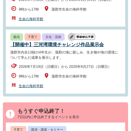
9時から17時
蒲郡市生命の海科学館
生命の海科学館
観光
子育て
文化・芸術
【開催中】三河湾環境チャレンジ作品展示会
蒲郡市内全13校の4年生が、蒲郡の海に親しみ、生き物や海の環境に
ついて学んだ成果を展示します。
2026年7月19日（日曜日）から 2026年9月27日（日曜日）
9時から17時
蒲郡市生命の海科学館
生命の海科学館
もうすぐ申込終了！
7日以内に申込終了するイベントを表示
子育て
講演・講座・セミナー