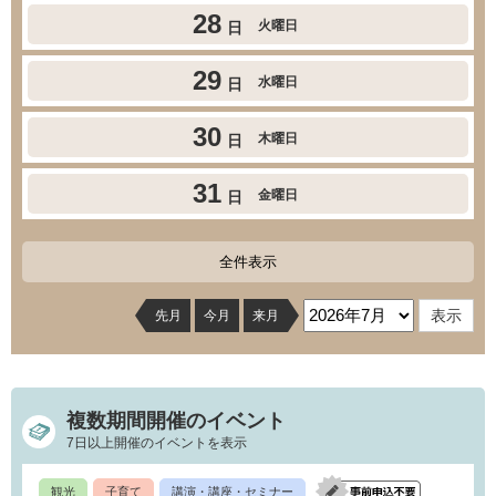
28
火曜日
日
29
水曜日
日
30
木曜日
日
31
金曜日
日
全件表示
先月
今月
来月
複数期間開催のイベント
7日以上開催のイベントを表示
観光
子育て
講演・講座・セミナー