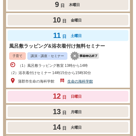
9
木曜日
日
10
金曜日
日
11
土曜日
日
風呂敷ラッピング&浴衣着付け無料セミナー
子育て
講演・講座・セミナー
（1）風呂敷ラッピング教室 13時から14時
（2）浴衣着付けセミナー 14時15分から15時30分
蒲郡市生命の海科学館
生命の海科学館
12
日曜日
日
13
月曜日
日
14
火曜日
日