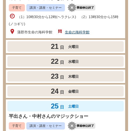
子育て
講演・講座・セミナー
（1）10時30分から12時(ヘラクレス) （2）13時30分から15時
(ノコギリ)
蒲郡市生命の海科学館
生命の海科学館
21
火曜日
日
22
水曜日
日
23
木曜日
日
24
金曜日
日
25
土曜日
日
平出さん・中村さんのマジックショー
子育て
講演・講座・セミナー