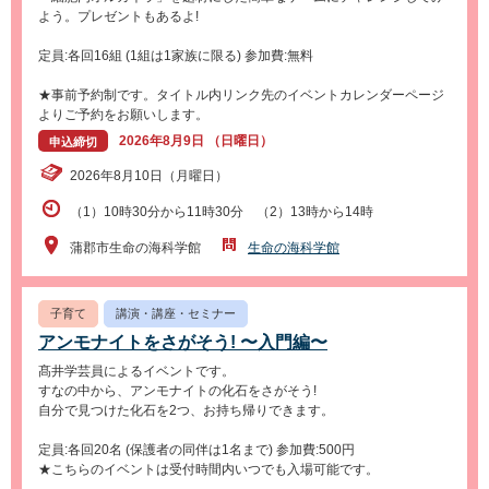
よう。プレゼントもあるよ!
定員:各回16組 (1組は1家族に限る) 参加費:無料
★事前予約制です。タイトル内リンク先のイベントカレンダーページ
よりご予約をお願いします。
2026年8月9日 （日曜日）
申込締切
2026年8月10日（月曜日）
（1）10時30分から11時30分 （2）13時から14時
蒲郡市生命の海科学館
生命の海科学館
子育て
講演・講座・セミナー
アンモナイトをさがそう! 〜入門編〜
髙井学芸員によるイベントです。
すなの中から、アンモナイトの化石をさがそう!
自分で見つけた化石を2つ、お持ち帰りできます。
定員:各回20名 (保護者の同伴は1名まで) 参加費:500円
★こちらのイベントは受付時間内いつでも入場可能です。