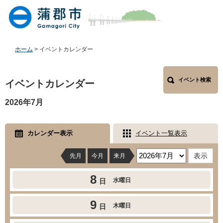
ペ
メ
ー
ニ
ジ
ュ
の
ー
先
を
ホーム
>
イベントカレンダー
頭
飛
で
ば
本
す
し
イベント検索
文
イベントカレンダー
。
て
本
2026年7月
文
へ
カレンダー表示
イベント一覧表示
先月
今月
来月
8
水曜日
日
9
木曜日
日