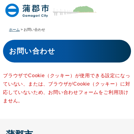
ペ
メ
ー
ニ
ジ
ュ
の
ー
先
を
ホーム
>
お問い合わせ
頭
飛
で
ば
本
す
し
文
お問い合わせ
。
て
本
文
へ
ブラウザでCookie（クッキー）が使用できる設定になっ
ていない、または、ブラウザがCookie（クッキー）に対
応していないため、お問い合わせフォームをご利用頂け
ません。