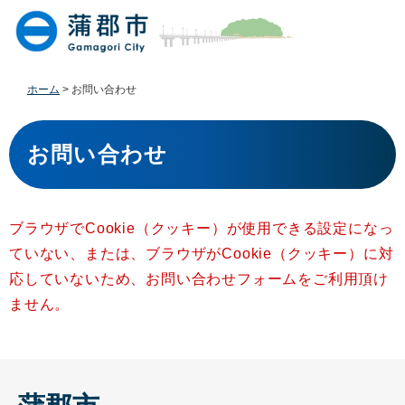
ペ
メ
ー
ニ
ジ
ュ
の
ー
先
を
ホーム
>
お問い合わせ
頭
飛
で
ば
本
す
し
文
お問い合わせ
。
て
本
文
へ
ブラウザでCookie（クッキー）が使用できる設定になっ
ていない、または、ブラウザがCookie（クッキー）に対
応していないため、お問い合わせフォームをご利用頂け
ません。