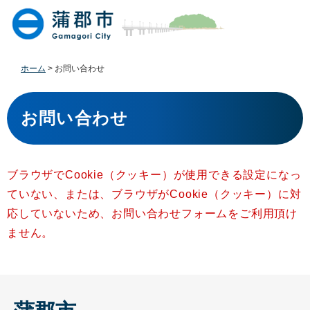
ペ
メ
ー
ニ
ジ
ュ
の
ー
先
を
ホーム
>
お問い合わせ
頭
飛
で
ば
本
す
し
文
お問い合わせ
。
て
本
文
へ
ブラウザでCookie（クッキー）が使用できる設定になっ
ていない、または、ブラウザがCookie（クッキー）に対
応していないため、お問い合わせフォームをご利用頂け
ません。