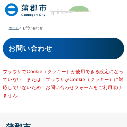
ペ
メ
ー
ニ
ジ
ュ
の
ー
先
を
ホーム
>
お問い合わせ
頭
飛
で
ば
本
す
し
文
お問い合わせ
。
て
本
文
へ
ブラウザでCookie（クッキー）が使用できる設定になっ
ていない、または、ブラウザがCookie（クッキー）に対
応していないため、お問い合わせフォームをご利用頂け
ません。