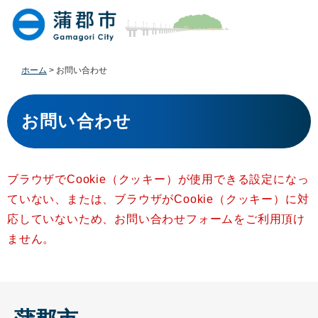
ペ
メ
ー
ニ
ジ
ュ
の
ー
先
を
ホーム
>
お問い合わせ
頭
飛
で
ば
本
す
し
文
お問い合わせ
。
て
本
文
へ
ブラウザでCookie（クッキー）が使用できる設定になっ
ていない、または、ブラウザがCookie（クッキー）に対
応していないため、お問い合わせフォームをご利用頂け
ません。