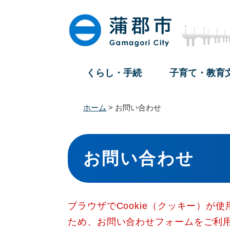
ペ
メ
ー
ニ
ジ
ュ
の
ー
先
を
頭
飛
くらし・手続
子育て・教育
で
ば
す
し
。
て
ホーム
>
お問い合わせ
本
文
本
へ
文
お問い合わせ
ブラウザでCookie（クッキー）が
ため、お問い合わせフォームをご利