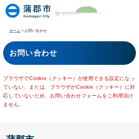
ペ
メ
ー
ニ
ジ
ュ
の
ー
先
を
ホーム
>
お問い合わせ
頭
飛
で
ば
本
す
し
文
お問い合わせ
。
て
本
文
へ
ブラウザでCookie（クッキー）が使用できる設定になっ
ていない、または、ブラウザがCookie（クッキー）に対
応していないため、お問い合わせフォームをご利用頂け
ません。