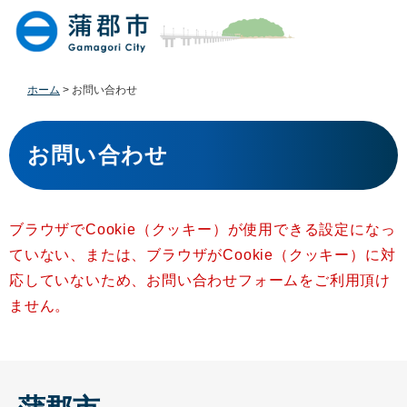
ペ
メ
ー
ニ
ジ
ュ
の
ー
先
を
ホーム
>
お問い合わせ
頭
飛
で
ば
本
す
し
文
お問い合わせ
。
て
本
文
へ
ブラウザでCookie（クッキー）が使用できる設定になっ
ていない、または、ブラウザがCookie（クッキー）に対
応していないため、お問い合わせフォームをご利用頂け
ません。