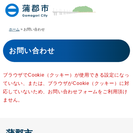
ペ
メ
ー
ニ
ジ
ュ
の
ー
先
を
ホーム
>
お問い合わせ
頭
飛
で
ば
本
す
し
文
お問い合わせ
。
て
本
文
へ
ブラウザでCookie（クッキー）が使用できる設定になっ
ていない、または、ブラウザがCookie（クッキー）に対
応していないため、お問い合わせフォームをご利用頂け
ません。