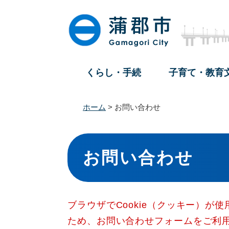
ペ
メ
ー
ニ
ジ
ュ
の
ー
先
を
頭
飛
くらし・手続
子育て・教育
で
ば
す
し
。
て
ホーム
>
お問い合わせ
本
文
本
へ
文
お問い合わせ
ブラウザでCookie（クッキー）が
ため、お問い合わせフォームをご利