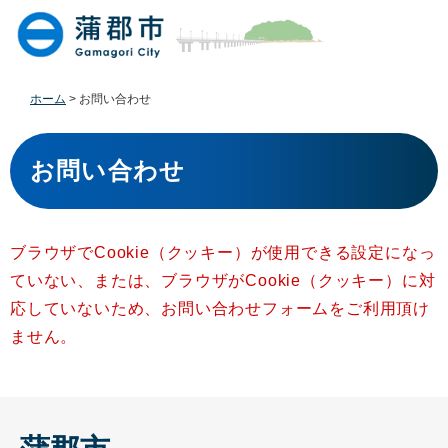
ペ
メ
ー
ニ
ジ
ュ
の
ー
先
を
ホーム
>
お問い合わせ
頭
飛
で
ば
本
す
し
文
お問い合わせ
。
て
本
文
へ
ブラウザでCookie（クッキー）が使用できる設定になっ
ていない、または、ブラウザがCookie（クッキー）に対
応していないため、お問い合わせフォームをご利用頂け
ません。