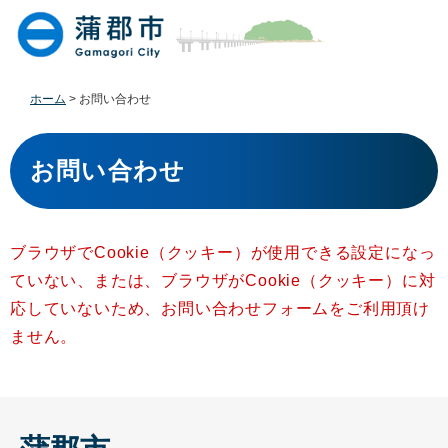
ペ
メ
ー
ニ
ジ
ュ
の
ー
先
を
ホーム
>
お問い合わせ
頭
飛
で
ば
本
す
し
文
お問い合わせ
。
て
本
文
へ
ブラウザでCookie（クッキー）が使用できる設定になっ
ていない、または、ブラウザがCookie（クッキー）に対
応していないため、お問い合わせフォームをご利用頂け
ません。