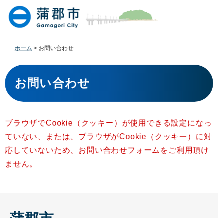
ペ
メ
ー
ニ
ジ
ュ
の
ー
先
を
ホーム
>
お問い合わせ
頭
飛
で
ば
本
す
し
文
お問い合わせ
。
て
本
文
へ
ブラウザでCookie（クッキー）が使用できる設定になっ
ていない、または、ブラウザがCookie（クッキー）に対
応していないため、お問い合わせフォームをご利用頂け
ません。