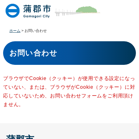
ペ
メ
ー
ニ
ジ
ュ
の
ー
先
を
ホーム
>
お問い合わせ
頭
飛
で
ば
本
す
し
文
お問い合わせ
。
て
本
文
へ
ブラウザでCookie（クッキー）が使用できる設定になっ
ていない、または、ブラウザがCookie（クッキー）に対
応していないため、お問い合わせフォームをご利用頂け
ません。