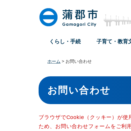
ペ
メ
ー
ニ
ジ
ュ
の
ー
先
を
頭
飛
くらし・手続
子育て・教育
で
ば
す
し
。
て
ホーム
>
お問い合わせ
本
文
本
へ
文
お問い合わせ
ブラウザでCookie（クッキー）が
ため、お問い合わせフォームをご利