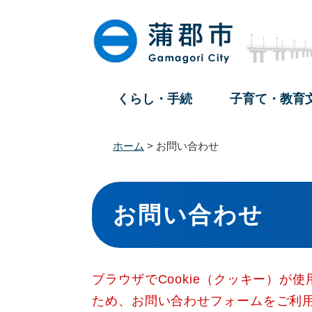
ペ
メ
ー
ニ
ジ
ュ
の
ー
先
を
頭
飛
くらし・手続
子育て・教育
で
ば
す
し
。
て
ホーム
>
お問い合わせ
本
文
本
へ
文
お問い合わせ
ブラウザでCookie（クッキー）が
ため、お問い合わせフォームをご利