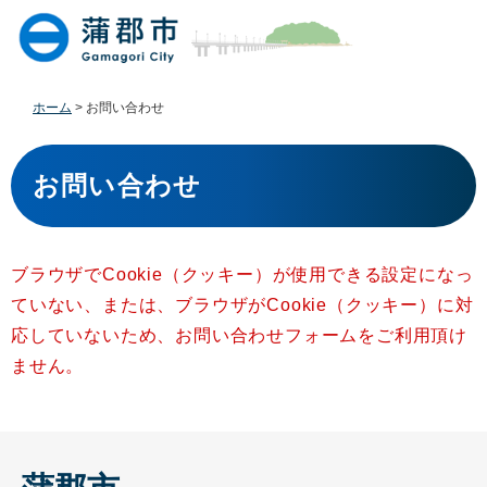
ペ
メ
ー
ニ
ジ
ュ
の
ー
先
を
ホーム
>
お問い合わせ
頭
飛
で
ば
本
す
し
文
お問い合わせ
。
て
本
文
へ
ブラウザでCookie（クッキー）が使用できる設定になっ
ていない、または、ブラウザがCookie（クッキー）に対
応していないため、お問い合わせフォームをご利用頂け
ません。