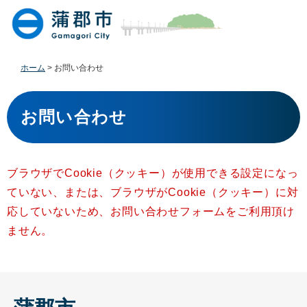
ペ
メ
ー
ニ
ジ
ュ
の
ー
先
を
ホーム
>
お問い合わせ
頭
飛
で
ば
本
す
し
文
お問い合わせ
。
て
本
文
へ
ブラウザでCookie（クッキー）が使用できる設定になっ
ていない、または、ブラウザがCookie（クッキー）に対
応していないため、お問い合わせフォームをご利用頂け
ません。