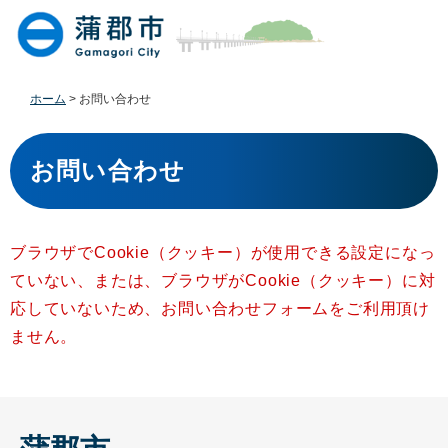
ペ
メ
ー
ニ
ジ
ュ
の
ー
先
を
ホーム
>
お問い合わせ
頭
飛
で
ば
本
す
し
文
お問い合わせ
。
て
本
文
へ
ブラウザでCookie（クッキー）が使用できる設定になっ
ていない、または、ブラウザがCookie（クッキー）に対
応していないため、お問い合わせフォームをご利用頂け
ません。